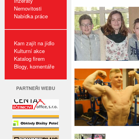
Inzeráty
Nemovitosti
Nabídka práce
Kam zajít na jídlo
Kulturní akce
Katalog firem
Blogy, komentáře
PARTNEŘI WEBU