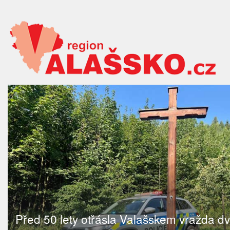
Před 50 lety otřásla Valašskem vražda d