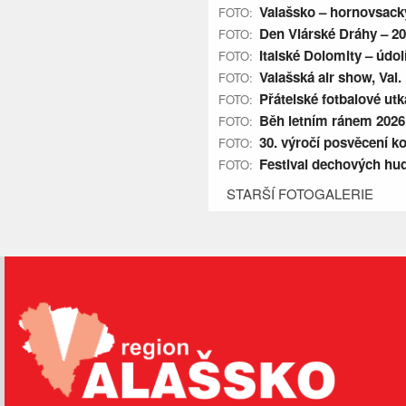
Valašsko – hornovsacký 
FOTO:
Den Vlárské Dráhy – 2
FOTO:
Italské Dolomity – údol
FOTO:
Valašská air show, Val. 
FOTO:
Přátelské fotbalové utká
FOTO:
Běh letním ránem 2026,
FOTO:
30. výročí posvěcení ko
FOTO:
Festival dechových hud
FOTO:
STARŠÍ FOTOGALERIE