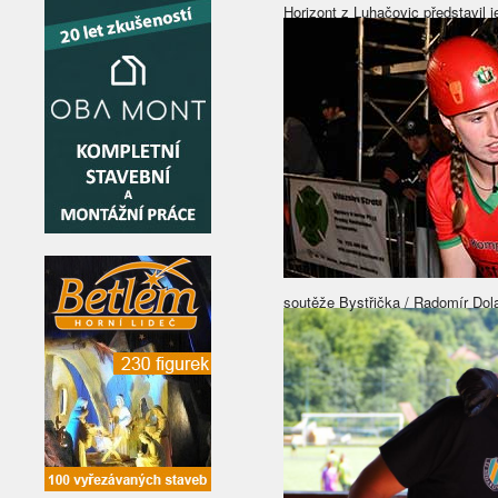
Horizont z Luhačovic představil j
soutěže Bystřička / Radomír Dol