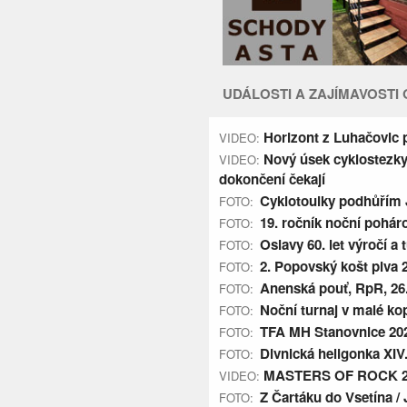
UDÁLOSTI A ZAJÍMAVOSTI
Horizont z Luhačovic p
VIDEO:
Nový úsek cyklostezky
VIDEO:
dokončení čekají
Cyklotoulky podhůřím 
FOTO:
19. ročník noční pohár
FOTO:
Oslavy 60. let výročí a
FOTO:
2. Popovský košt piva 2
FOTO:
Anenská pouť, RpR, 26.
FOTO:
Noční turnaj v malé kop
FOTO:
TFA MH Stanovnice 202
FOTO:
Divnická heligonka XIV. 
FOTO:
MASTERS OF ROCK 202
VIDEO:
Z Čartáku do Vsetína /
FOTO: