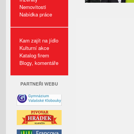
Nemovitosti
Nabídka práce
Kam zajít na jídlo
Kulturní akce
Katalog firem
Blogy, komentáře
PARTNEŘI WEBU