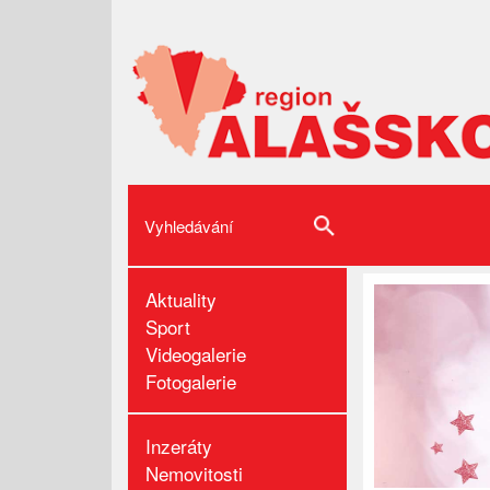
Aktuality
Sport
Videogalerie
Fotogalerie
Inzeráty
Nemovitosti