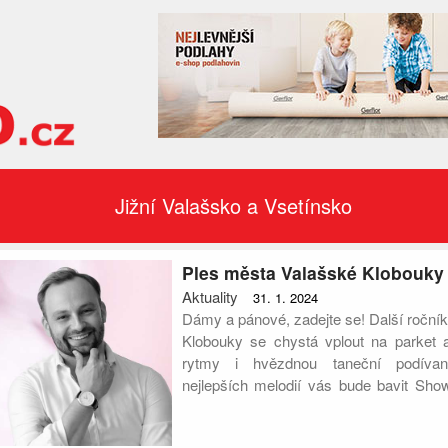
Jižní Valašsko a Vsetínsko
Ples města Valašské Klobouky 
Aktuality
31. 1. 2024
Dámy a pánové, zadejte se! Další roční
Klobouky se chystá vplout na parket a
rytmy i hvězdnou taneční podíva
nejlepších melodií vás bude bavit Sho
mistrovskými tanečními vstupy več
tanečník a účastník StarDance Marek