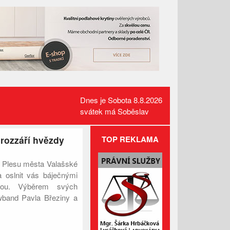
Dnes je Sobota 8.8.2026
svátek má Soběslav
rozzáří hvězdy
TOP REKLAMA
k Plesu města Valašské
Požár pole v Lidečku vznikl při
sklizňových pracích. Oheň
 oslnit vás báječnými
zastavili hasiči
nou. Výběrem svých
wband Pavla Březiny a
Kamerový systém nově dohlíží
er ozdobí populární
na skatepark v Luhačovicích
 Dědik. Ples se koná
Přehled kulturních akcí v okolí