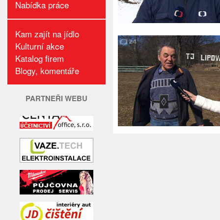
Nabídka práce
Kam zajít na jídlo
Kulturní akce
Katalog firem
Blogy, komentáře
PARTNEŘI WEBU