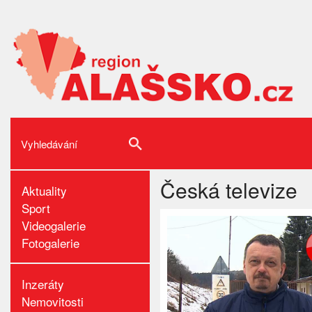
Česká televize
Aktuality
Sport
Videogalerie
Fotogalerie
Inzeráty
Nemovitosti