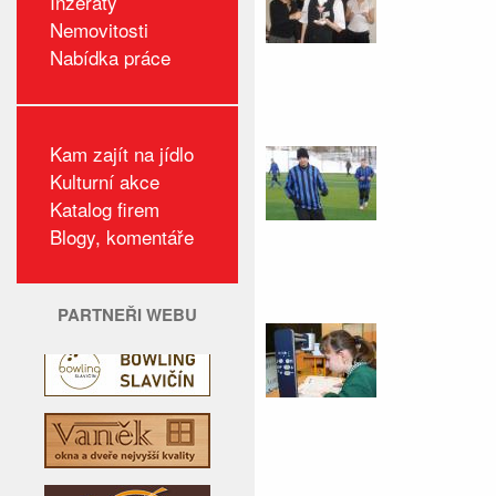
Inzeráty
Nemovitosti
Nabídka práce
Kam zajít na jídlo
Kulturní akce
Katalog firem
Blogy, komentáře
PARTNEŘI WEBU