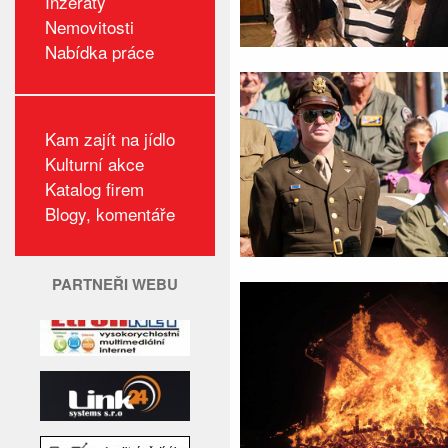
Inzeráty
Nemovitosti
Nabídka práce
Kam zajít na jídlo
Kulturní akce
Katalog firem
Blogy, komentáře
PARTNEŘI WEBU