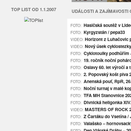
TOP LIST OD 1.1.2007
UDÁLOSTI A ZAJÍMAVOSTI
Hasičská soutěž v Lideč
FOTO:
Kyrgyzstán / pepa33
FOTO:
Horizont z Luhačovic p
VIDEO:
Nový úsek cyklostezk
VIDEO:
Cyklotoulky podhůřím 
FOTO:
19. ročník noční pohár
FOTO:
Oslavy 60. let výročí a
FOTO:
2. Popovský košt piva 2
FOTO:
Anenská pouť, RpR, 26.
FOTO:
Noční turnaj v malé kop
FOTO:
TFA MH Stanovnice 202
FOTO:
Divnická heligonka XIV. 
FOTO:
MASTERS OF ROCK 202
VIDEO:
Z Čartáku do Vsetína /
FOTO:
Valašsko – hornovsacký 
FOTO:
Den Vlárské Dráhy – 2
FOTO: