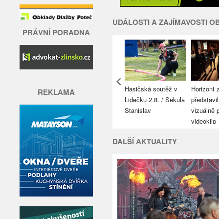
UDÁLOSTI A ZAJÍMAVOSTI 
PRÁVNÍ PORADNA
Najdete na konci
Horizont 
A MH Stanovnice
Hasičská soutěž v
REKLAMA
úvodní stránky
představil
26 / Radomír
Lidečku 2.8. / Sekula
vizuálně 
lanský
Stanislav
videoklip
DALŠÍ AKTUALITY