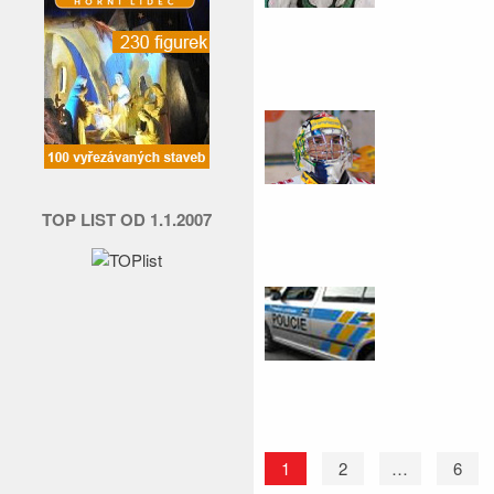
TOP LIST OD 1.1.2007
1
2
…
6