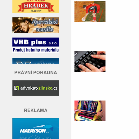
PRÁVNÍ PORADNA
REKLAMA