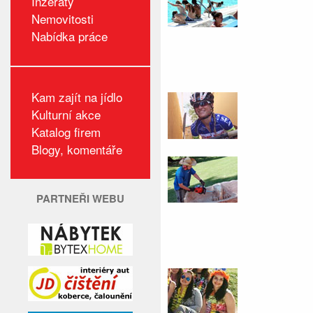
Inzeráty
Nemovitosti
Nabídka práce
Kam zajít na jídlo
Kulturní akce
Katalog firem
Blogy, komentáře
PARTNEŘI WEBU