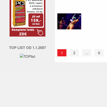
TOP LIST OD 1.1.2007
1
2
…
6