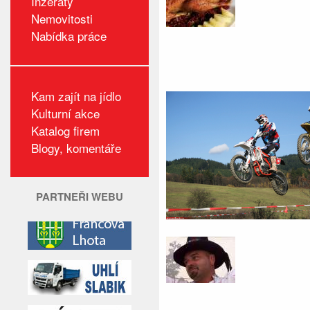
Inzeráty
Nemovitosti
Nabídka práce
Kam zajít na jídlo
Kulturní akce
Katalog firem
Blogy, komentáře
PARTNEŘI WEBU