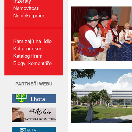
Inzeráty
Nemovitosti
Nabídka práce
Kam zajít na jídlo
Kulturní akce
Katalog firem
Blogy, komentáře
PARTNEŘI WEBU