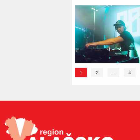
1
2
…
4