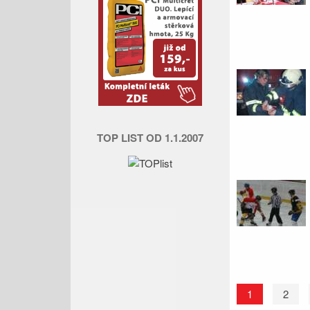
TOP LIST OD 1.1.2007
1
2