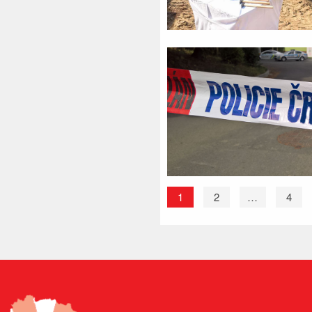
1
2
…
4