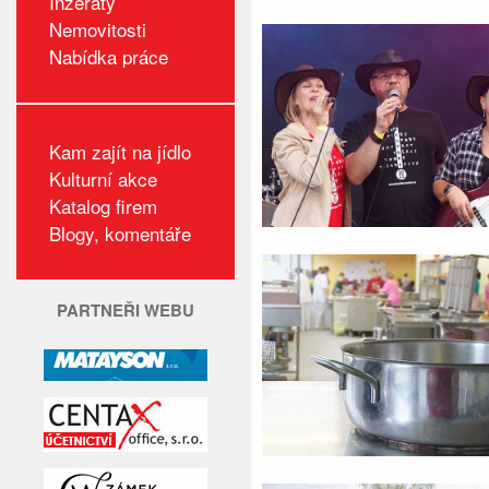
Inzeráty
Nemovitosti
Nabídka práce
Kam zajít na jídlo
Kulturní akce
Katalog firem
Blogy, komentáře
PARTNEŘI WEBU