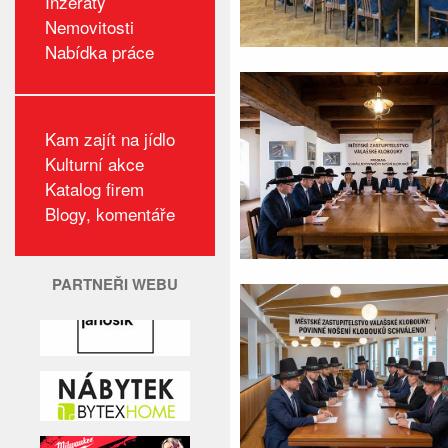
Inzeráty
Nemovitosti
Nabídka práce
Kam zajít na jídlo
Kulturní akce
Katalog firem
Blogy, komentáře
PARTNEŘI WEBU