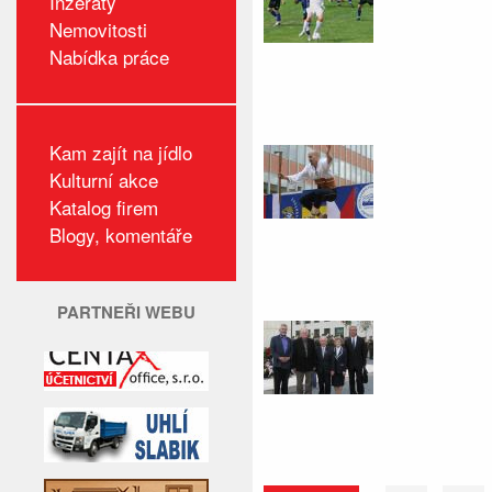
Inzeráty
Nemovitosti
Nabídka práce
Kam zajít na jídlo
Kulturní akce
Katalog firem
Blogy, komentáře
PARTNEŘI WEBU