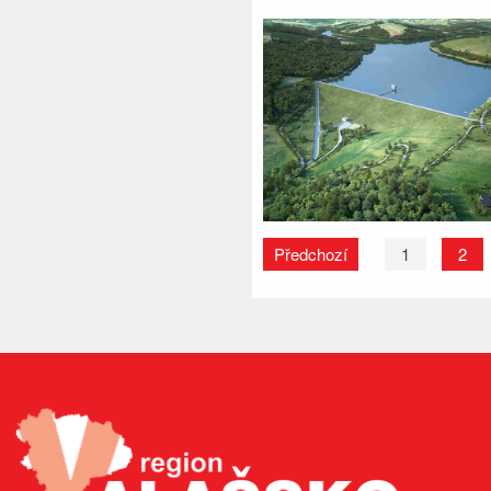
Předchozí
1
2