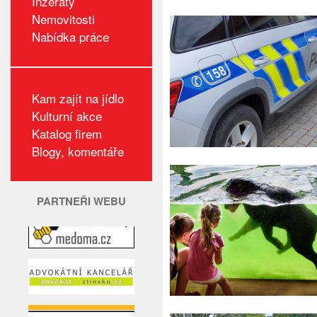
Inzeráty
Nemovitosti
Nabídka práce
Kam zajít na jídlo
Kulturní akce
Katalog firem
Blogy, komentáře
PARTNEŘI WEBU