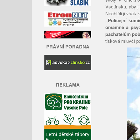
Vsetínsku, aby 
Nechtěli ji však 
„Policejní komi
omamné a psych
pachatelům poby
tisková mluvčí p
PRÁVNÍ PORADNA
REKLAMA