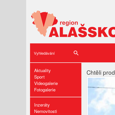
Aktuality
Chtěli prod
Sport
Videogalerie
Fotogalerie
Inzeráty
Nemovitosti