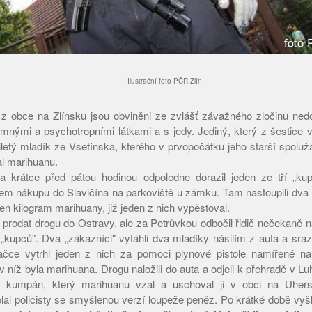
Ilustrační foto PČR Zlín
z obce na Zlínsku jsou obviněni ze zvlášť závažného zločinu nedo
nými a psychotropními látkami a s jedy. Jediný, který z šestice v
letý mladík ze Vsetínska, kterého v prvopočátku jeho starší spolužác
l marihuanu.
 krátce před pátou hodinou odpoledne dorazil jeden ze tří „kup
em nákupu do Slavičína na parkoviště u zámku. Tam nastoupili dva m
en kilogram marihuany, již jeden z nich vypěstoval.
 prodat drogu do Ostravy, ale za Petrůvkou odbočil řidič nečekaně n
 „kupců". Dva „zákazníci" vytáhli dva mladíky násilím z auta a sraz
ačce vytrhl jeden z nich za pomoci plynové pistole namířené na
 v níž byla marihuana. Drogu naložili do auta a odjeli k přehradě v L
etí kumpán, který marihuanu vzal a uschoval ji v obci na Uhe
lal policisty se smyšlenou verzí loupeže peněz. Po krátké době vyšl