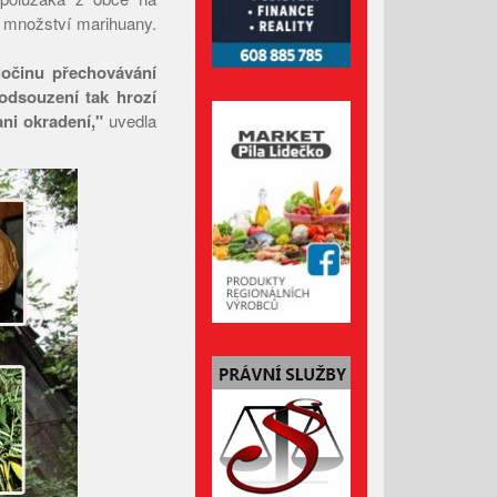
o množství marihuany.
Leden 2026
Prosinec 2025
zločinu přechovávání
odsouzení tak hrozí
Listopad 2025
ni okradení,"
uvedla
Říjen 2025
Září 2025
Srpen 2025
Červenec 2025
Červen 2025
Květen 2025
Duben 2025
Březen 2025
Únor 2025
Leden 2025
Prosinec 2024
Listopad 2024