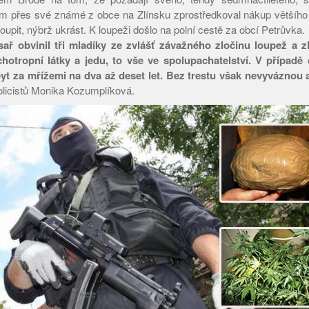
jim přes své známé z obce na Zlínsku zprostředkoval nákup většíh
koupit, nýbrž ukrást. K loupeži došlo na polní cestě za obcí Petrůvka.
sař obvinil tři mladíky ze zvlášť závažného zločinu loupež a 
otropní látky a jedu, to vše ve spolupachatelství. V případě 
t za mřížemi na dva až deset let. Bez trestu však nevyváznou a
olicistů Monika Kozumplíková.