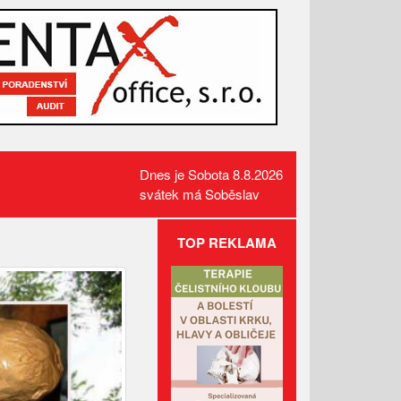
Dnes je Sobota 8.8.2026
svátek má Soběslav
TOP REKLAMA
Požár pole v Lidečku vznikl při
sklizňových pracích. Oheň
zastavili hasiči
Kamerový systém nově dohlíží
na skatepark v Luhačovicích
Přehled kulturních akcí v okolí