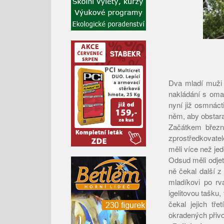
Dva mladí muži 
nakládání s omam
nyní již osmnácti
něm, aby obstara
Začátkem března
zprostředkovatel
měli více než jed
Odsud měli odjet
ně čekal další z
mladíkovi po rv
igelitovou tašku,
čekal jejich tř
okradených přivo