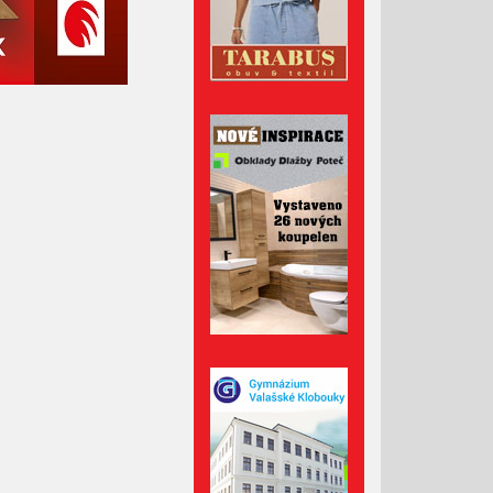
Duben 2022
Březen 2022
Únor 2022
Leden 2022
Prosinec 2021
Listopad 2021
Říjen 2021
Září 2021
Srpen 2021
Červenec 2021
Červen 2021
Květen 2021
Duben 2021
Březen 2021
Únor 2021