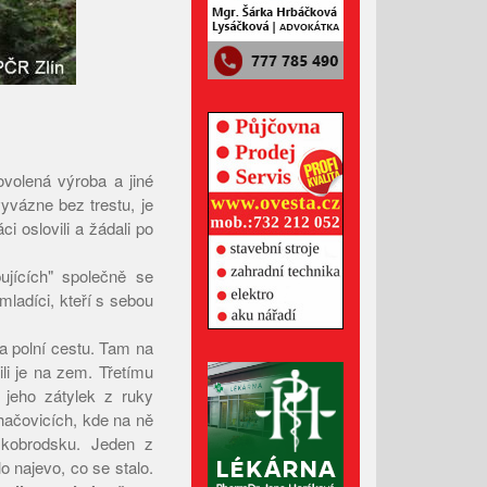
Říjen 2024
Září 2024
Srpen 2024
Červenec 2024
Červen 2024
volená výroba a jiné
Květen 2024
yvázne bez trestu, je
Duben 2024
i oslovili a žádali po
Březen 2024
ujících" společně se
Únor 2024
ladíci, kteří s sebou
Leden 2024
Prosinec 2023
a polní cestu. Tam na
ili je na zem. Třetímu
Listopad 2023
 jeho zátylek z ruky
Říjen 2023
uhačovicích, kde na ně
Září 2023
rskobrodsku. Jeden z
o najevo, co se stalo.
Srpen 2023