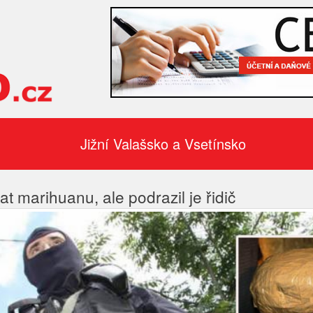
Jižní Valašsko a Vsetínsko
at marihuanu, ale podrazil je řidič