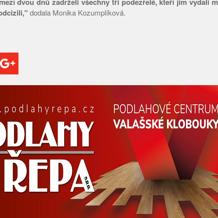
zmezí dvou dnů zadrželi všechny tři podezřelé, kteří jim vydali 
dcizili,"
dodala Monika Kozumplíková.