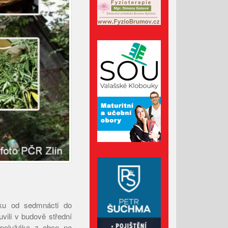
Administrativní budova z
Valašska patří mezi nejlepší
dřevostavby Evropy
Lávka pro pěší za hasičárnou
ve Valašských Kloboukách je
už hotová
Srpen 2026
Červenec 2026
Červen 2026
Květen 2026
Duben 2026
ěku od sedmnácti do
Březen 2026
vili v budově střední
spolužáka z obce na
Únor 2026