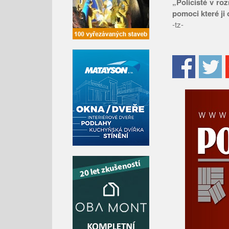
„Policisté v ro
pomoci které ji o
-tz-