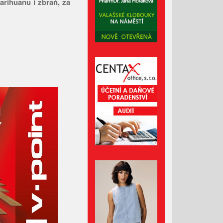
marihuanu i zbraň, za
Červenec 2023
Červen 2023
Květen 2023
Duben 2023
Březen 2023
Únor 2023
Leden 2023
Prosinec 2022
Listopad 2022
Říjen 2022
Září 2022
Srpen 2022
Červenec 2022
Červen 2022
Květen 2022