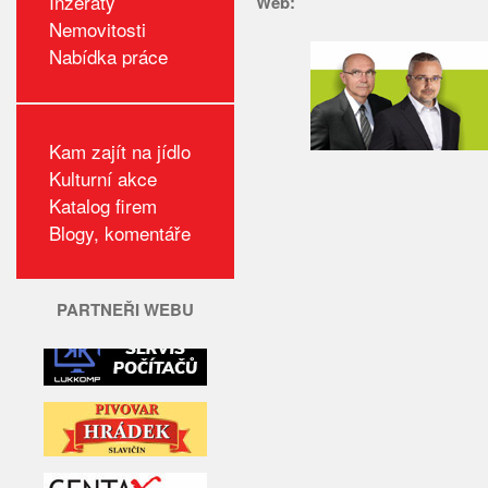
Inzeráty
Web:
Nemovitosti
Nabídka práce
Kam zajít na jídlo
Kulturní akce
Katalog firem
Blogy, komentáře
PARTNEŘI WEBU