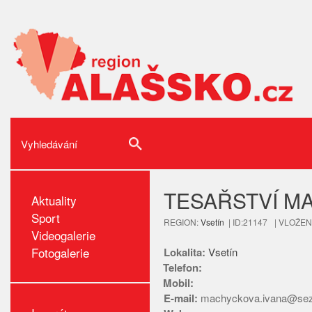
TESAŘSTVÍ M
Aktuality
Sport
REGION:
Vsetín
| ID:21147
| VLOŽENO
Videogalerie
Fotogalerie
Lokalita:
Vsetín
Telefon:
Mobil:
E-mail:
machyckova.ivana@se