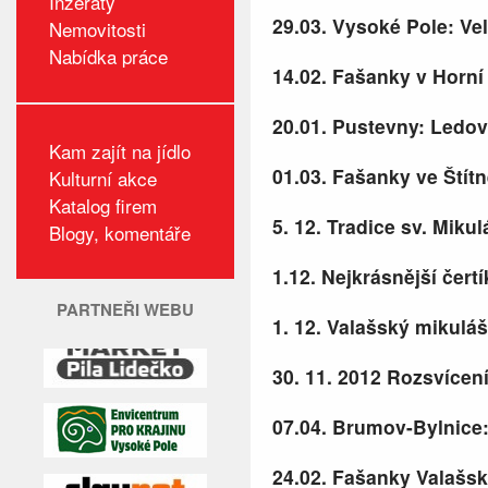
Inzeráty
29.03. Vysoké Pole: Ve
Nemovitosti
Nabídka práce
14.02. Fašanky v Horní 
20.01. Pustevny: Ledov
Kam zajít na jídlo
01.03. Fašanky ve Štítn
Kulturní akce
Katalog firem
5. 12. Tradice sv. Miku
Blogy, komentáře
1.12. Nejkrásnější čert
PARTNEŘI WEBU
1. 12. Valašský mikulá
30. 11. 2012 Rozsvícen
07.04. Brumov-Bylnice
24.02. Fašanky Valašs