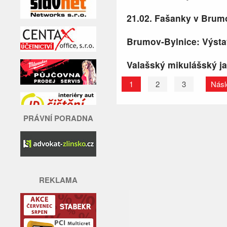
21.02. Fašanky v Brum
Brumov-Bylnice: Výsta
Valašský mikulášský ja
1
2
3
Násl
PRÁVNÍ PORADNA
REKLAMA