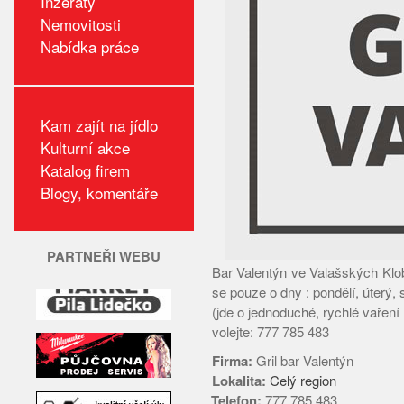
Inzeráty
Nemovitosti
Nabídka práce
Kam zajít na jídlo
Kulturní akce
Katalog firem
Blogy, komentáře
PARTNEŘI WEBU
Bar Valentýn ve Valašských Kl
se pouze o dny : pondělí, úterý, 
(jde o jednoduché, rychlé vaření (
volejte: 777 785 483
Firma:
Gril bar Valentýn
Lokalita:
Celý region
Telefon:
777 785 483