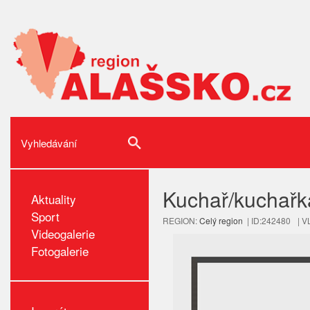
Kuchař/kuchařk
Aktuality
Sport
REGION:
Celý region
| ID:242480
| V
Videogalerie
Fotogalerie