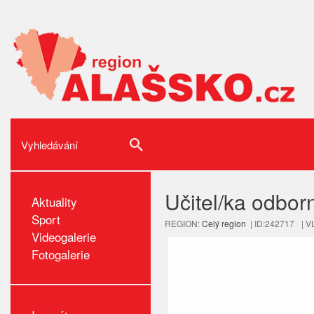
Učitel/ka odbor
Aktuality
Sport
REGION:
Celý region
| ID:242717
| V
Videogalerie
Fotogalerie