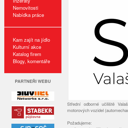
Inzeráty
Nemovitosti
Nabídka práce
Kam zajít na jídlo
Kulturní akce
Katalog firem
Blogy, komentáře
PARTNEŘI WEBU
Střední odborné učiliště Val
motorových vozidel (automechani
Požadujeme: