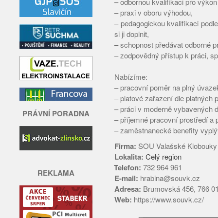
– odbornou kvalifikaci pro výko
– praxi v oboru výhodou,
– pedagogickou kvalifikaci podl
si ji doplnit,
– schopnost předávat odborné p
– zodpovědný přístup k práci, s
Nabízíme:
– pracovní poměr na plný úvaze
– platové zařazení dle platných 
– práci v moderně vybavených d
PRÁVNÍ PORADNA
– příjemné pracovní prostředí a 
– zaměstnanecké benefity vyplýv
Firma:
SOU Valašské Klobouky
Lokalita:
Celý region
Telefon:
732 964 961
REKLAMA
E-mail:
hrabina@souvk.cz
Adresa:
Brumovská 456, 766 01
Web:
https://www.souvk.cz/