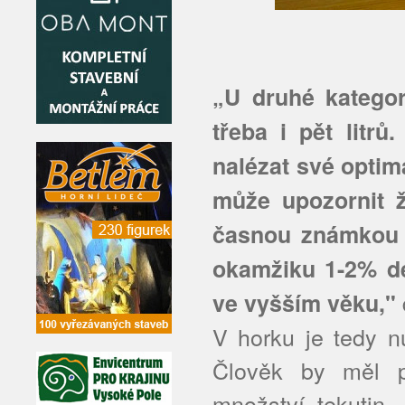
„U druhé katego
třeba i pět litrů
nalézat své optim
může upozornit ž
časnou známkou p
okamžiku 1-2% de
ve vyšším věku,"
V horku je tedy nu
Člověk by měl pí
množství tekutin.