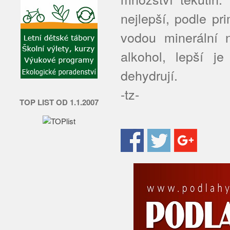
nejlepší, podle pr
vodou minerální 
alkohol, lepší j
dehydrují.
-tz-
TOP LIST OD 1.1.2007