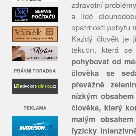
zdravotní problémy
a lidé dlouhodob
opatrnosti pobytu 
Každý člověk je j
tekutin, která 
pohybovat od mén
PRÁVNÍ PORADNA
člověka se sed
převážně zelenin
nízkým obsahem s
člověka, který ko
REKLAMA
malým obsahem 
fyzicky intenziv