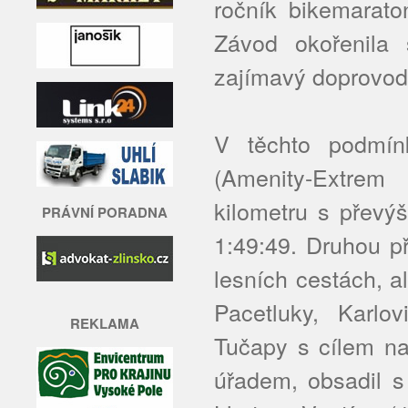
ročník bikemara
Závod okořenila 
zajímavý doprovod
V těchto podmín
(Amenity-Extrem
kilometru s převý
PRÁVNÍ PORADNA
1:49:49. Druhou př
lesních cestách, al
Pacetluky, Karlo
REKLAMA
Tučapy s cílem na
úřadem, obsadil s