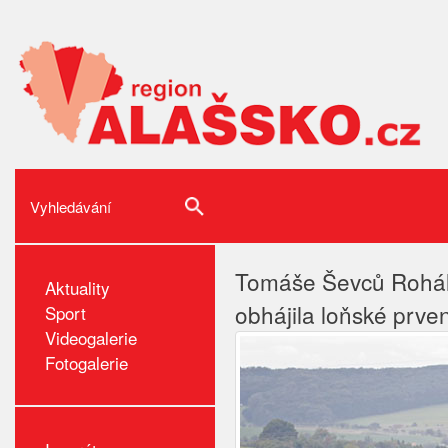
Tomáše Ševců Rohálo
Aktuality
obhájila loňské prven
Sport
Videogalerie
Fotogalerie