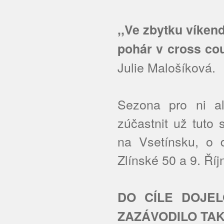
,,Ve zbytku víken
pohár v cross co
Julie Malošíková.
Sezona pro ni al
zúčastnit už tuto
na Vsetínsku, o d
Zlínské 50 a 9. Ří
DO CÍLE DOJEL
ZAZÁVODILO TA