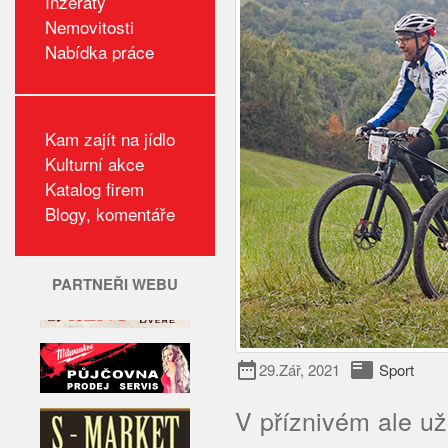
Inzeráty
Nemovitosti
Nabídka práce
Kam zajít na jídlo
Kulturní akce
Katalog firem
Blogy, komentáře
PARTNEŘI WEBU
date_range
featured_play_list
29.Zář, 2021
Sport
V příznivém ale u