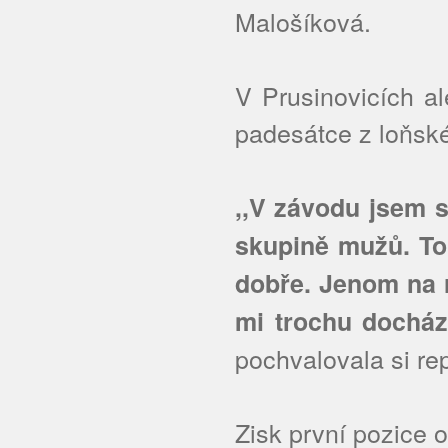
Malošíková.
V Prusinovicích al
padesátce z loňsk
,,V závodu jsem s
skupině mužů. To 
dobře. Jenom na r
mi trochu docháze
pochvalovala si r
Zisk první pozice 