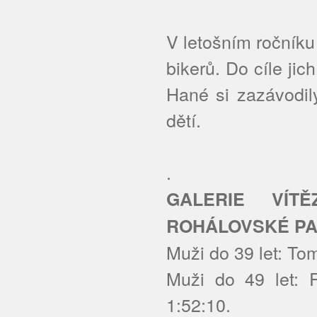
V letošním ročník
bikerů. Do cíle ji
Hané si zazávodil
dětí.
.
GALERIE VÍT
ROHÁLOVSKÉ PA
Muži do 39 let: To
Muži do 49 let: 
1:52:10.