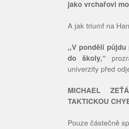
jako vrchařovi m
A jak triumf na Han
,,V pondělí půjd
prozra
do školy,“
univerzity před o
MICHAEL ZEŤ
TAKTICKOU CHY
Pouze částečně spo