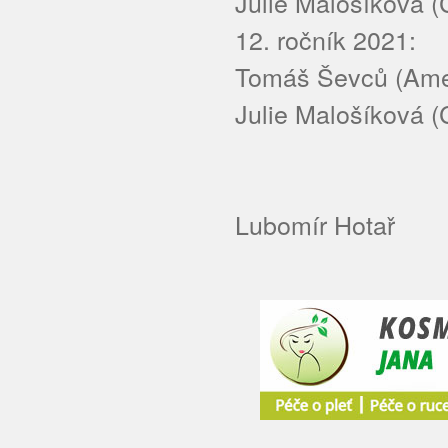
Julie Malošíková 
12. ročník 2021:
Tomáš Ševců (Amen
Julie Malošíková 
Lubomír Hotař