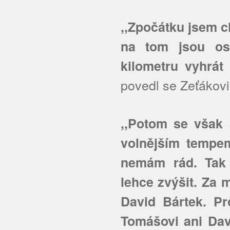
,,Zpočátku jsem ch
na tom jsou ost
kilometru vyhrát 
povedl se Zeťákov
,,Potom se však 
volnějším tempem
nemám rád. Tak
lehce zvýšit. Za
David Bártek. P
Tomášovi ani Dav