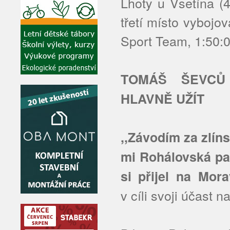
Lhoty u Vsetína (
třetí místo vybojo
Sport Team, 1:50:0
TOMÁŠ ŠEVCŮ
HLAVNĚ UŽÍT
,,Závodím za zlín
mi Rohálovská pa
si přijel na Mora
v cíli svoji účast 