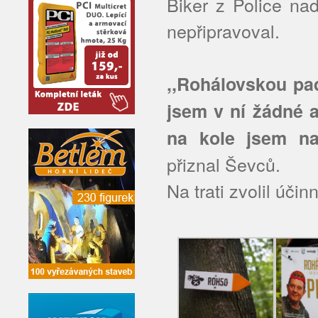
Biker z Police na
nepřipravoval.
,,Rohálovskou pad
jsem v ní žádné 
na kole jsem na
přiznal Ševců.
Na trati zvolil účin