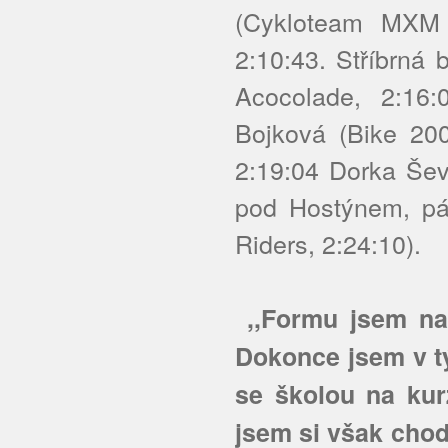
(Cykloteam MXM H
2:10:43. Stříbrná
Acocolade, 2:16:
Bojková (Bike 200
2:19:04 Dorka Šev
pod Hostýnem, pá
Riders, 2:24:10).
,,Formu jsem na 
Dokonce jsem v tý
se školou na kur
jsem si však chod