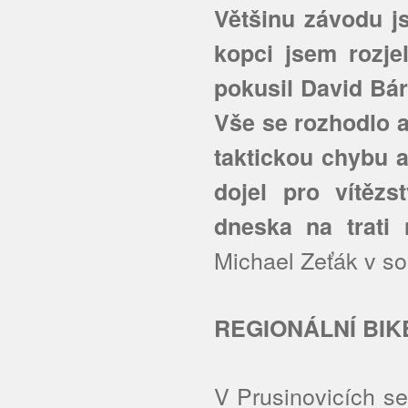
Většinu závodu j
kopci jsem rozje
pokusil David Bár
Vše se rozhodlo a
taktickou chybu a
dojel pro vítěz
dneska na trati n
Michael Zeťák v sob
REGIONÁLNÍ BIK
V Prusinovicích se