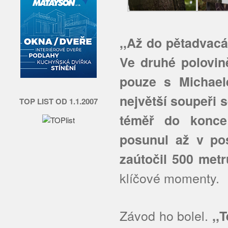
,,Až do pětadvacá
Ve druhé polovin
pouze s Michae
největší soupeři 
TOP LIST OD 1.1.2007
téměř do konce
posunul až v po
zaútočil 500 metr
klíčové momenty.
Závod ho bolel.
,,