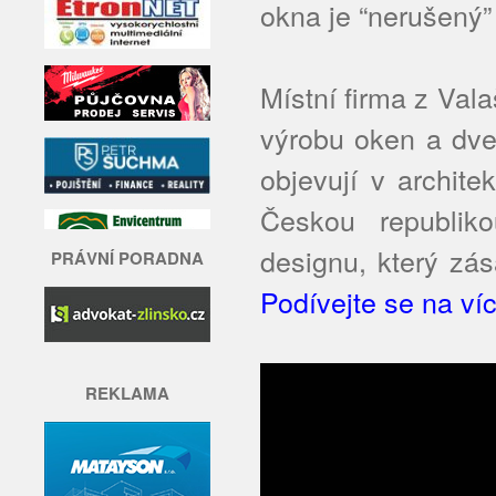
okna je “nerušený
Místní firma z Val
výrobu oken a dve
objevují v archit
Českou republiko
designu, který zá
PRÁVNÍ PORADNA
Podívejte se na víc
REKLAMA