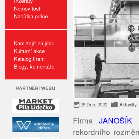
Inzeráty
Nemovitosti
Nabídka práce
Kam zajít na jídlo
Kulturní akce
Katalog firem
Blogy, komentáře
PARTNEŘI WEBU
date_range
featured_play_list
28.Dub, 2022
Aktuality
,
Firma
JANOŠÍK
rekordního rozměr