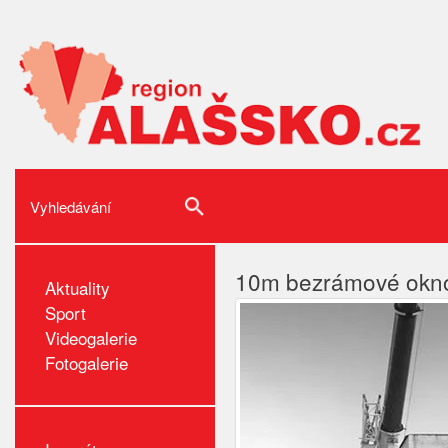
10m bezrámové okno 
Aktuality
Sport
Videogalerie
Fotogalerie