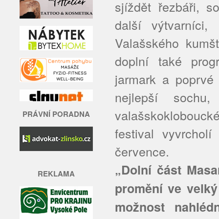
sjíždět řezbáři, s
další výtvarníci
Valašského kumšt
doplní také prog
jarmark a poprvé 
nejlepší sochu
valašskoklobouck
PRÁVNÍ PORADNA
festival vyvrchol
července.
„Dolní část Masa
REKLAMA
promění ve velký 
možnost nahlédn