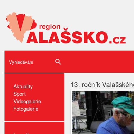
13. ročník Valašskéh
Aktuality
Sport
Videogalerie
Fotogalerie