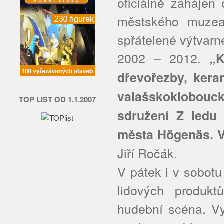
oficiálně zahájen
městského muzea
spřátelené výtvarn
2002 – 2012.
„K
dřevořezby, keram
valašskoklobouc
TOP LIST OD 1.1.2007
sdružení Z ledu
města Högenäs. V
Jiří Ročák.
V pátek i v sobot
lidových produkt
hudební scéna. Vys