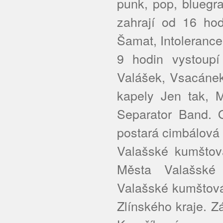
punk, pop, bluegr
zahrají od 16 hod
Šamat, Intolerance
9 hodin vystoupí 
Valášek, Vsacánek
kapely Jen tak, M
Separator Band. 
postará cimbálová
Valašské kumštov
Města Valašské
Valašské kumštová
Zlínského kraje. Z