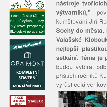
nástroje tvořícíc
pově
výtvarníků,"
kumštování Jiří R
Sochy do města, 
Valašské Klobouky
nejlepší plastik
setkání. Téma je 
budou vybírat odb
příštích ročníků 
vyrůst celá venkovn