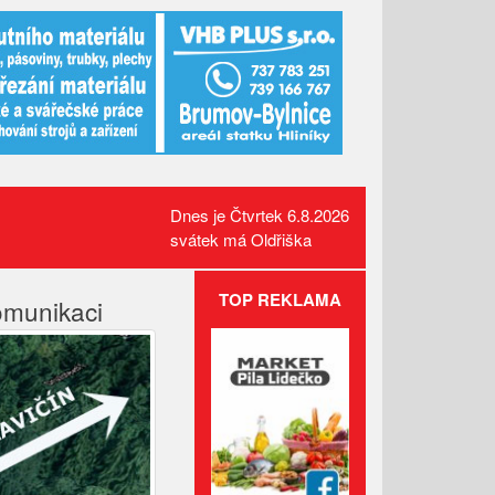
Dnes je Čtvrtek 6.8.2026
svátek má Oldřiška
TOP REKLAMA
omunikaci
Administrativní budova z
Valašska patří mezi nejlepší
dřevostavby Evropy
Lávka pro pěší za hasičárnou
ve Valašských Kloboukách je
už hotová
Celní správa varuje před