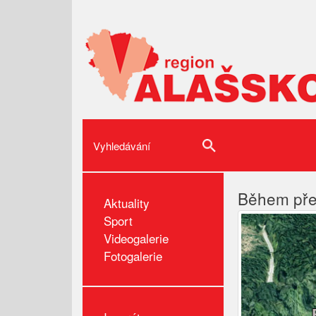
Během přes
Aktuality
Sport
Videogalerie
Fotogalerie