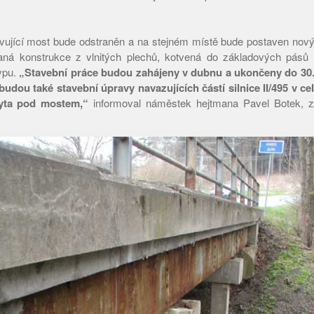
ovující most bude odstraněn a na stejném místě bude postaven nov
ná konstrukce z vlnitých plechů, kotvená do základových pásů
ypu.
„Stavební práce budou zahájeny v dubnu a ukončeny do 30. 
budou také stavební úpravy navazujících částí silnice II/495 v c
yta pod mostem,“
informoval náměstek hejtmana Pavel Botek, z