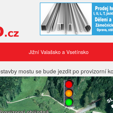
Jižní Valašsko a Vsetínsko
tavby mostu se bude jezdit po provizorní k