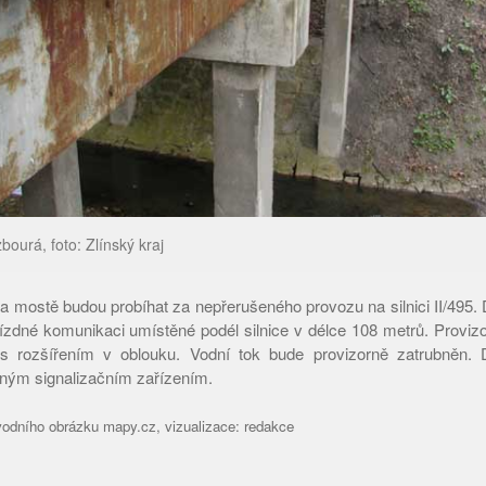
bourá, foto: Zlínský kraj
a mostě budou probíhat za nepřerušeného provozu na silnici II/495
jízdné komunikaci umístěné podél silnice v délce 108 metrů. Provi
s rozšířením v oblouku. Vodní tok bude provizorně zatrubněn.
lným signalizačním zařízením.
odního obrázku mapy.cz, vizualizace: redakce