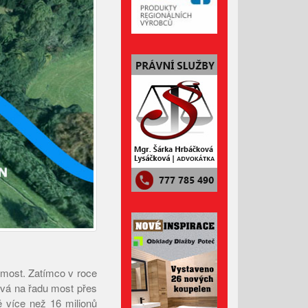
podvodnými e-maily
Desatero pro horké dny
Před 50 lety otřásla Valašskem
vražda dvou stopařek
Srpen 2026
Červenec 2026
Červen 2026
Květen 2026
Duben 2026
 most. Zatímco v roce
Březen 2026
tává na řadu most přes
Únor 2026
mě více než 16 milionů