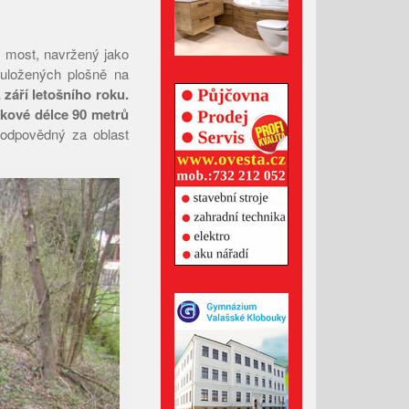
Leden 2026
Prosinec 2025
ý most, navržený jako
Listopad 2025
 uložených plošně na
Říjen 2025
září letošního roku.
elkové délce 90 metrů
Září 2025
odpovědný za oblast
Srpen 2025
Červenec 2025
Červen 2025
Květen 2025
Duben 2025
Březen 2025
Únor 2025
Leden 2025
Prosinec 2024
Listopad 2024