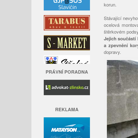
korun.
Stávající nevyh
ocelová montova
štěrkovém pods
Jejich součástí 
a zpevnění kor
dopravy.
PRÁVNÍ PORADNA
REKLAMA