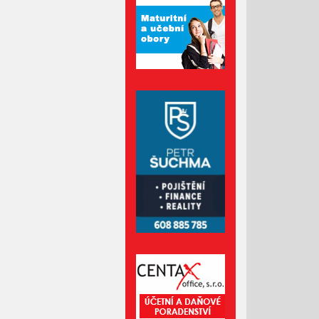
Březen 2022
Únor 2022
Leden 2022
Prosinec 2021
Listopad 2021
Říjen 2021
Září 2021
Srpen 2021
Červenec 2021
Červen 2021
Květen 2021
Duben 2021
Březen 2021
Únor 2021
Leden 2021