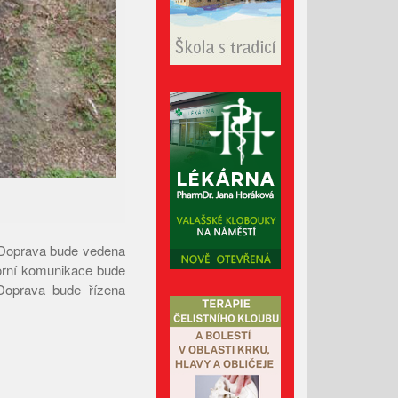
Říjen 2024
Září 2024
Srpen 2024
Červenec 2024
Červen 2024
Květen 2024
Duben 2024
Březen 2024
Únor 2024
Leden 2024
. Doprava bude vedena
Prosinec 2023
zorní komunikace bude
 Doprava bude řízena
Listopad 2023
Říjen 2023
Září 2023
Srpen 2023
Červenec 2023