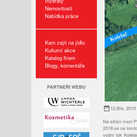
Inzeráty
Nemovitosti
Nabídka práce
Kam zajít na jídlo
Kulturní akce
Katalog firem
Blogy, komentáře
PARTNEŘI WEBU
date_range
12.Bře, 2019
Na silnici mezi 
2018 se na tomto
vodní tok Kolelač