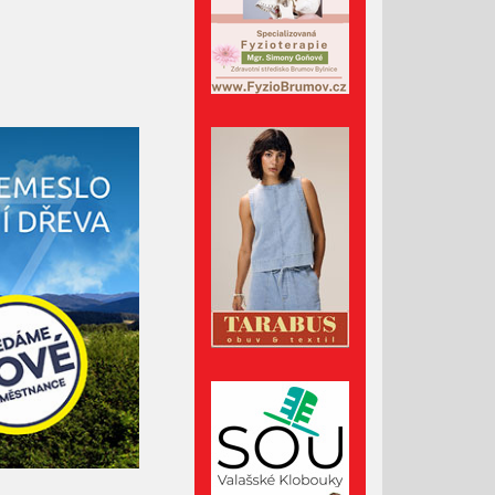
Červen 2023
Květen 2023
Duben 2023
Březen 2023
Únor 2023
Leden 2023
Prosinec 2022
Listopad 2022
Říjen 2022
Září 2022
Srpen 2022
Červenec 2022
Červen 2022
Květen 2022
Duben 2022