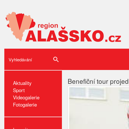
Benefiční tour proj
Aktuality
Sport
Videogalerie
Fotogalerie