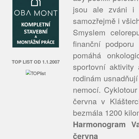
jsou ale zváni i
samozřejmě i všich
Smyslem celorepu
finanční podporu
pomáhá onkolog
TOP LIST OD 1.1.2007
sportovní aktivity
rodinám usnadňují
nemocí. Cyklotour 
června v Klášterc
bezmála 1200 kilo
Harmonogram Val
června