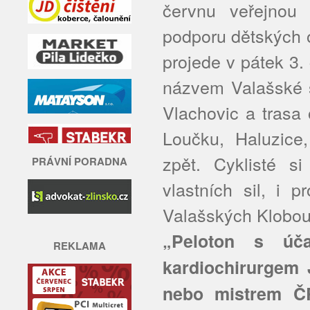
červnu veřejnou 
podporu dětských o
projede v pátek 3
názvem Valašské š
Vlachovic a trasa 
Loučku, Haluzice
zpět. Cyklisté s
PRÁVNÍ PORADNA
vlastních sil, i 
Valašských Klobou
„Peloton s úča
REKLAMA
kardiochirurgem
nebo mistrem Č