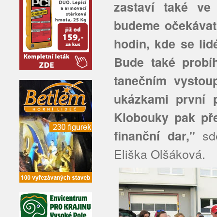
zastaví také ve
budeme očekávat
hodin, kde se lid
Bude také probí
tanečním vystoup
ukázkami první 
Klobouky pak př
sdě
finanční dar,"
Eliška Olšáková.