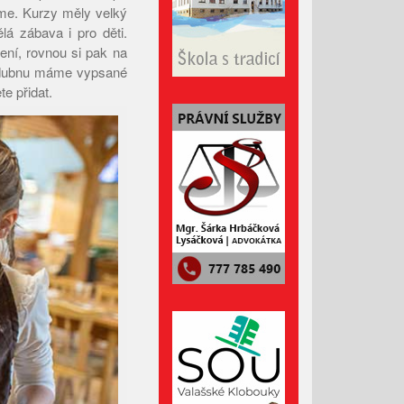
me. Kurzy měly velký
Červenec 2023
á zábava i pro děti.
Červen 2023
ení, rovnou si pak na
V dubnu máme vypsané
Květen 2023
e přidat.
Duben 2023
Březen 2023
Únor 2023
Leden 2023
Prosinec 2022
Listopad 2022
Říjen 2022
Září 2022
Srpen 2022
Červenec 2022
Červen 2022
Květen 2022