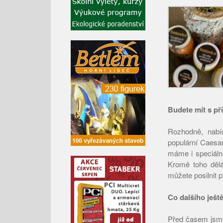
Budete mít s př
Rozhodně, nabí
populární Caesar
máme i speciální
Kromě toho děl
můžete posilnit 
Co dalšího ješt
Před časem jsme 