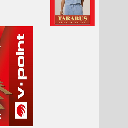
Leden 2021
Prosinec 2020
Listopad 2020
Říjen 2020
Září 2020
Srpen 2020
Červenec 2020
Červen 2020
Květen 2020
Duben 2020
Březen 2020
Únor 2020
Leden 2020
Prosinec 2019
Listopad 2019