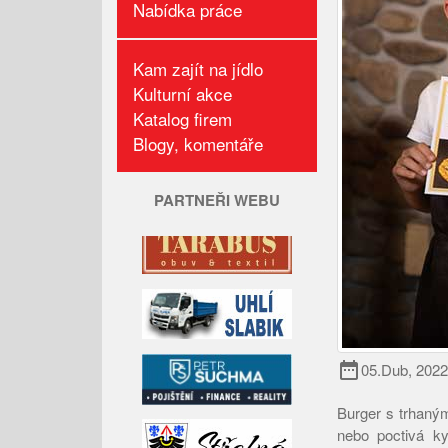
Nabídka práce
Kam zajít na jídlo
Kulturní akce
Katalog firem
Blogy, komentáře
PARTNEŘI WEBU
date_range
05.Dub, 2022
Burger s trhaným
nebo poctivá k