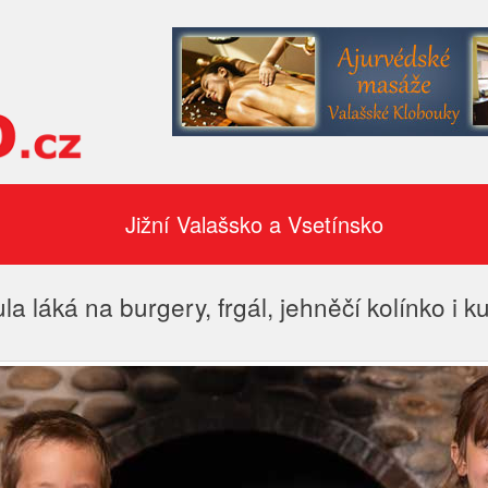
Jižní Valašsko a Vsetínsko
la láká na burgery, frgál, jehněčí kolínko i k