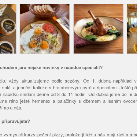
íchodem jara nějaké novinky v nabídce specialit?
dku vždy aktualizujeme podle sezóny. Od 1. dubna například vr
 salát a jehněčí kolínko s bramborovým pyré a špenátem. Ještě př
 nabídku snídaní denně od 8 do 11 hodin. Od dubna jsme do ní dop
áme ráno ještě hemenex a palačinky s džemem a lesním ovocem
přímo u nás.
ě připravujete?
vymysleli kurzy pečení pizzy, protože ji lidé u nás mají rádi a mno