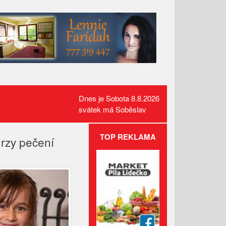
Dnes je Sobota 8.8.2026
svátek má Soběslav
TOP REKLAMA
urzy pečení
Požár pole v Lidečku vznikl při
sklizňových pracích. Oheň
zastavili hasiči
Kamerový systém nově dohlíží
na skatepark v Luhačovicích
Přehled kulturních akcí v okolí