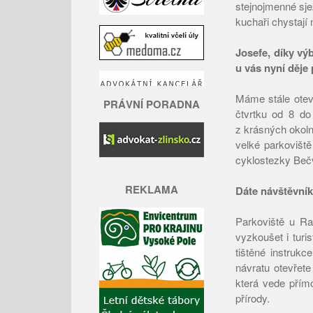
stejnojmenné sje
kuchaři chystají
Josefe, díky vý
u vás nyní děje
Máme stále otev
PRÁVNÍ PORADNA
čtvrtku od 8 do
z krásných okoln
velké parkovišt
cyklostezky Beč
REKLAMA
Dáte návštěvník
Parkoviště u Ra
vyzkoušet i turi
tištěné instruk
návratu otevřet
která vede přím
přírody.