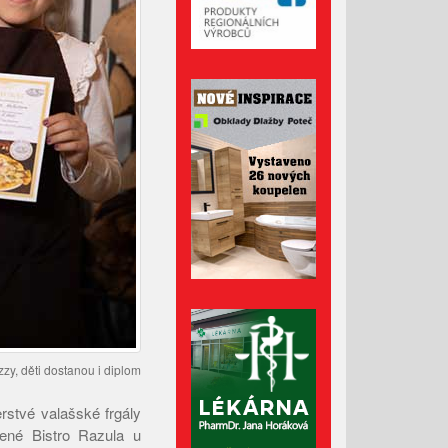
Administrativní budova z
Valašska patří mezi nejlepší
dřevostavby Evropy
Lávka pro pěší za hasičárnou
ve Valašských Kloboukách je
už hotová
Srpen 2026
Červenec 2026
Červen 2026
Květen 2026
zy, děti dostanou i diplom
Duben 2026
rstvé valašské frgály
Březen 2026
ené Bistro Razula u