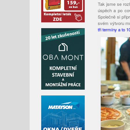
Tak jsme se roz
úspěch a po cov
Společně si přip
svém výtvoru mů
tři termíny a to 1