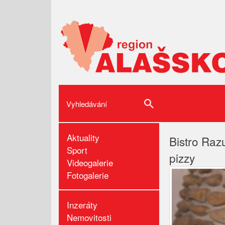
Aktuality
Bistro Razu
Sport
pizzy
Videogalerie
Fotogalerie
Inzeráty
Nemovitosti