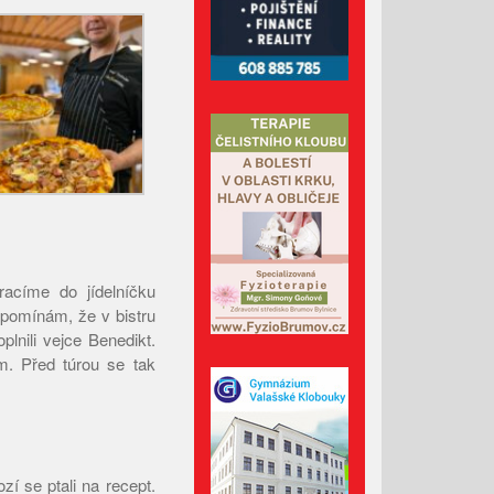
Listopad 2024
Říjen 2024
Září 2024
Srpen 2024
Červenec 2024
Červen 2024
Květen 2024
Duben 2024
Březen 2024
acíme do jídelníčku
Únor 2024
ipomínám, že v bistru
Leden 2024
lnili vejce Benedikt.
Prosinec 2023
. Před túrou se tak
Listopad 2023
Říjen 2023
Září 2023
zí se ptali na recept.
Srpen 2023