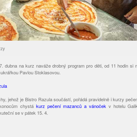
zzy
17. dubna na kurz naváže drobný program pro děti, od 11 hodin si
cukrářkou Pavlou Stoklasovou.
zula
chy, jehož je Bistro Razula součástí, pořádá pravidelně i kurzy peče
likonocům chystá
kurz pečení mazanců a vánoček
v hotelu Gali
uteční se v pátek 15. 4.