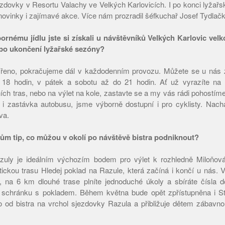
zdovky v Resortu Valachy ve Velkých Karlovicích. I po konci lyžařsk
 novinky i zajímavé akce. Více nám prozradil šéfkuchař Josef Tydlačk
bornému jídlu jste si získali u návštěvníků Velkých Karlovic vel
 po ukončení lyžařské sezóny?
řeno, pokračujeme dál v každodenním provozu. Můžete se u nás z
 18 hodin, v pátek a sobotu až do 21 hodin. Ať už vyrazíte na 
ích tras, nebo na výlet na kole, zastavte se a my vás rádi pohostíme
ě i zastávka autobusu, jsme výborně dostupní i pro cyklisty. Nac
va.
ům tip, co můžou v okolí po návštěvě bistra podniknout?
zuly je ideálním výchozím bodem pro výlet k rozhledně Miloňová.
stickou trasu Hledej poklad na Razule, která začíná i končí u nás. 
ce, na 6 km dlouhé trase plníte jednoduché úkoly a sbíráte čísla
e schránku s pokladem. Během května bude opět zpřístupněna i St
o od bistra na vrchol sjezdovky Razula a přibližuje dětem zábavn