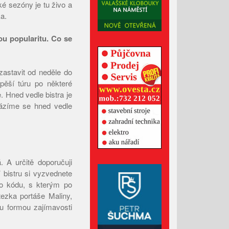
é sezóny je tu živo a
Únor 2026
a.
Leden 2026
Prosinec 2025
kou popularitu. Co se
Listopad 2025
Říjen 2025
astavit od neděle do
Září 2025
pěší túru po některé
. Hned vedle bistra je
Srpen 2025
házíme se hned vedle
Červenec 2025
Červen 2025
Květen 2025
Duben 2025
 A určitě doporučuji
Březen 2025
V bistru si vyzvednete
 do kódu, s kterým po
Únor 2025
ezka portáše Maliny,
Leden 2025
ou formou zajímavosti
Prosinec 2024