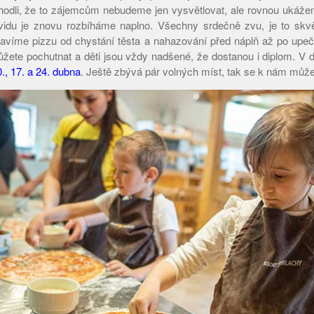
hodli, že to zájemcům nebudeme jen vysvětlovat, ale rovnou ukáže
idu je znovu rozbíháme naplno. Všechny srdečně zvu, je to skvěl
ravíme pizzu od chystání těsta a nahazování před náplň až po upeč
žete pochutnat a děti jsou vždy nadšené, že dostanou i diplom. 
0., 17. a 24. dubna
. Ještě zbývá pár volných míst, tak se k nám můžet