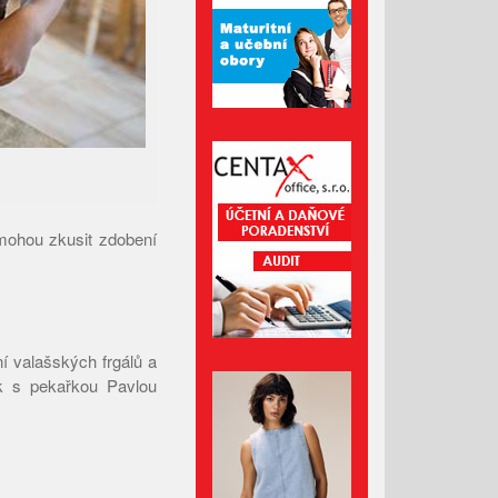
Duben 2022
Březen 2022
Únor 2022
Leden 2022
Prosinec 2021
Listopad 2021
Říjen 2021
 mohou zkusit zdobení
Září 2021
Srpen 2021
Červenec 2021
Červen 2021
ní valašských frgálů a
Květen 2021
k s pekařkou Pavlou
Duben 2021
Březen 2021
Únor 2021