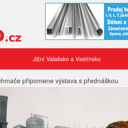
Jižní Valašsko a Vsetínsko
achmače připomene výstava s přednáškou