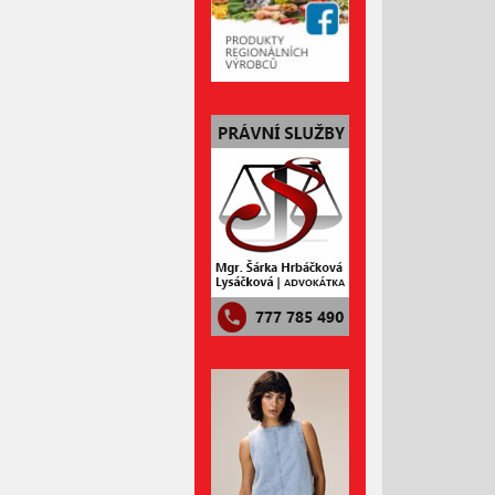
Duben 2022
Březen 2022
Únor 2022
Leden 2022
Prosinec 2021
Listopad 2021
Říjen 2021
Září 2021
Srpen 2021
Červenec 2021
Červen 2021
Květen 2021
Duben 2021
Březen 2021
Únor 2021