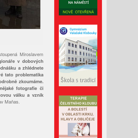
Říjen 2024
Září 2024
Srpen 2024
Červenec 2024
Červen 2024
Květen 2024
stoupená Miroslavem
egionáře v dobových
Duben 2024
řednášku a zhlédnete
Březen 2024
ré tato problematika
Únor 2024
 podrobně zkoumáme.
ějaké fotografie či
Leden 2024
ětovou válku a vznik
Prosinec 2023
av Maňas.
Listopad 2023
Říjen 2023
Září 2023
Srpen 2023