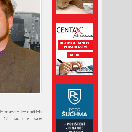
Administrativní budova z
Valašska patří mezi nejlepší
dřevostavby Evropy
Lávka pro pěší za hasičárnou
ve Valašských Kloboukách je
už hotová
Srpen 2026
Červenec 2026
Červen 2026
Květen 2026
formace o legionářích
Duben 2026
v 17 hodin v sále
Březen 2026
Únor 2026