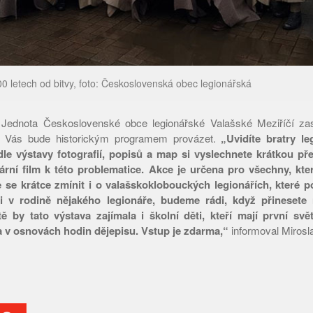
 letech od bitvy, foto: Československá obec legionářská
 Jednota Československé obce legionářské Valašské Meziříčí za
 Vás bude historickým programem provázet.
„Uvidíte bratry l
le výstavy fotografií, popisů a map si vyslechnete krátkou p
ní film k této problematice. Akce je určena pro všechny, kte
 se krátce zmínit i o valašskoklobouckých legionářích, které
i v rodině nějakého legionáře, budeme rádi, když přinesete n
ě by tato výstava zajímala i školní děti, kteří mají první sv
 v osnovách hodin dějepisu. Vstup je zdarma,“
informoval Mirosl