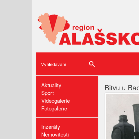
Aktuality
Bitvu u B
Sport
Videogalerie
Fotogalerie
Inzeráty
Nemovitosti