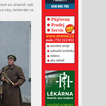
teré se účastnili naši
Leden 2026
va roky, tentokráte na
Prosinec 2025
Listopad 2025
Říjen 2025
Září 2025
Srpen 2025
Červenec 2025
Červen 2025
Květen 2025
Duben 2025
Březen 2025
Únor 2025
Leden 2025
Prosinec 2024
Listopad 2024