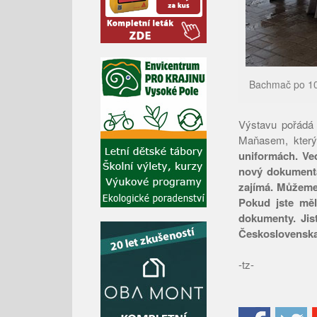
Bachmač po 100
Výstavu pořádá
Maňasem, který
uniformách. Ved
nový dokumentár
zajímá. Můžeme
Pokud jste měl
dokumenty. Jist
Československa
-tz-