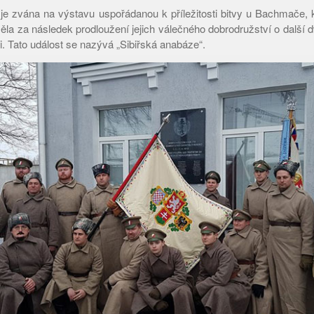
 je zvána na výstavu uspořádanou k příležitosti bitvy u Bachmače, k
měla za následek prodloužení jejich válečného dobrodružství o další d
i. Tato událost se nazývá „Sibiřská anabáze“.