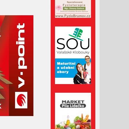
Červenec 2023
Červen 2023
Květen 2023
Duben 2023
Březen 2023
Únor 2023
Leden 2023
Prosinec 2022
Listopad 2022
Říjen 2022
Září 2022
Srpen 2022
Červenec 2022
Červen 2022
Květen 2022