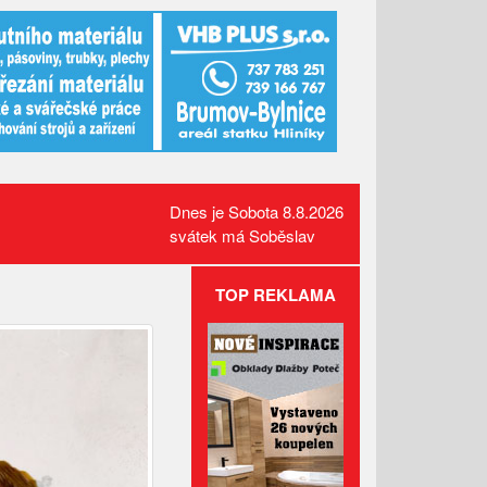
Dnes je Sobota 8.8.2026
svátek má Soběslav
TOP REKLAMA
Požár pole v Lidečku vznikl při
sklizňových pracích. Oheň
zastavili hasiči
Kamerový systém nově dohlíží
na skatepark v Luhačovicích
Přehled kulturních akcí v okolí