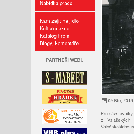
Nabídka práce
Kam zajít na jídlo
Kulturní akce
Katalog firem
Blogy, komentáře
PARTNEŘI WEBU
date_range
09.Bře, 2019
Pro návštěvníky 
z Valašských 
Valašskoklobouc