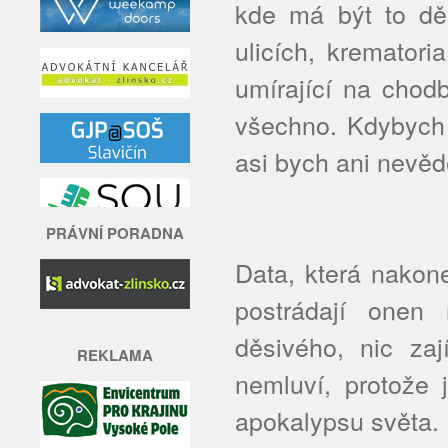
kde má být to děs
ulicích, krematori
umírající na chod
všechno. Kdybych 
asi bych ani nevěd
PRÁVNÍ PORADNA
Data, která nakon
postrádají onen 
děsivého, nic za
REKLAMA
nemluví, protože 
apokalypsu světa.