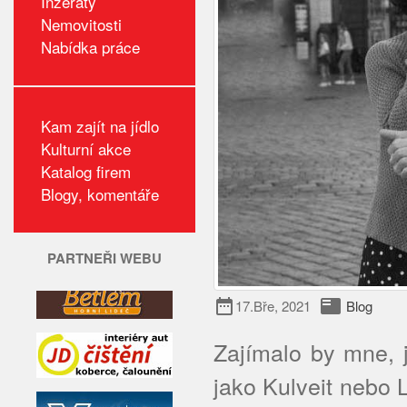
Inzeráty
Nemovitosti
Nabídka práce
Kam zajít na jídlo
Kulturní akce
Katalog firem
Blogy, komentáře
PARTNEŘI WEBU
date_range
featured_play_list
17.Bře, 2021
Blog
Zajímalo by mne, j
jako Kulveit nebo 