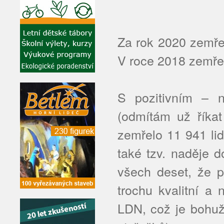
Za rok 2020 zemřel
V roce 2018 zemřel
S pozitivním – n
(odmítám už říkat
zemřelo 11 941 lid
také tzv. naděje d
všech deset, že p
trochu kvalitní a
LDN, což je bohuž