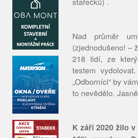
stařečků) .
Nad průměr umř
(zjednodušeno! – 
218 lidí, ze kte
testem vydolovat.
„Odborníci“ by vám 
to nevědělo. Jasně.
K září 2020 žilo v