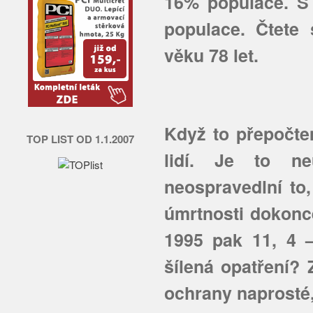
16% populace. S
populace. Čtete
věku 78 let.
Když to přepočte
TOP LIST OD 1.1.2007
lidí. Je to ne
neospravedlní to,
úmrtnosti dokonce
1995 pak 11, 4 
šílená opatření?
ochrany naprosté,