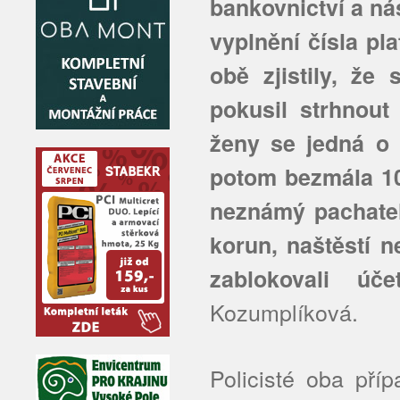
bankovnictví a ná
vyplnění čísla pl
obě zjistily, že
pokusil strhnout
ženy se jedná o 
potom bezmála 10
neznámý pachatel
korun, naštěstí 
zablokovali účet
Kozumplíková.
Policisté oba pří