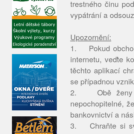
trestného činu pod
vypátrání a odsouz
Upozornění:
1. Pokud obchoduj
internetu, veďte k
těchto aplikací ch
se případnou vznik
2. Obě ženy byl
nepochopitelné, že
bankovnictví a nás
3. Chraňte si svo