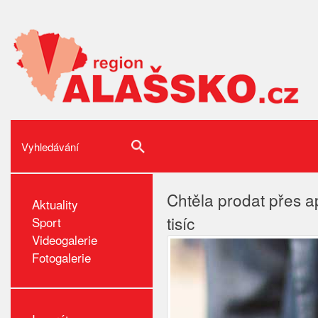
Chtěla prodat přes ap
Aktuality
tisíc
Sport
Videogalerie
Fotogalerie