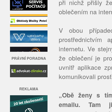
při nichž přišly 
oblečením na inter
V obou případe
prostřednictvím 
internetu. Ve stej
že oblečení je pr
PRÁVNÍ PORADNA
uvnitř aplikace z
komunikovali prost
REKLAMA
„Obě ženy s tím
emailu. Tam j