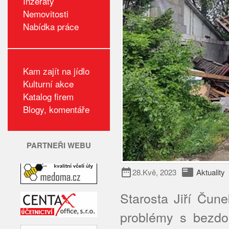
Inzeráty
Nemovitosti
Nabídka práce
Kam zajít na jídlo
Kulturní akce
Katalog firem
Blogy, komentáře
PARTNEŘI WEBU
date_range
featured_play_list
28.Kvě, 2023
Aktuality
Starosta Jiří Čune
problémy s bezdom