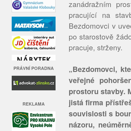
zanádražním pros
pracující na stav
Bezdomovci v uved
po starostově žádo
pracuje, strženy.
„Bezdomovci, kteř
PRÁVNÍ PORADNA
veřejné pohoršen
prostoru stavby. 
jistá firma přístře
REKLAMA
souvislosti s bou
názoru, neúměrn