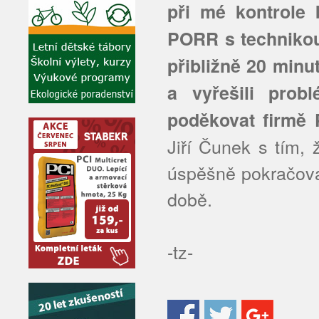
při mé kontrole 
PORR s technikou.
přibližně 20 minut
a vyřešili pro
poděkovat firmě 
Jiří Čunek s tím,
úspěšně pokračovat
době.
-tz-