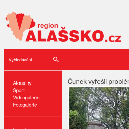
Čunek vyřešil probl
Aktuality
Sport
Videogalerie
Fotogalerie