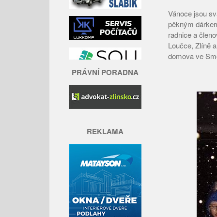
Vánoce jsou svá
pěkným dárkem.
radnice a člen
Loučce, Zlíně 
domova ve Smo
PRÁVNÍ PORADNA
REKLAMA