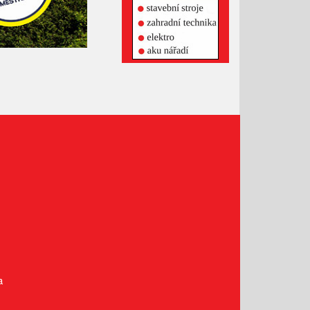
Leden 2021
Prosinec 2020
Listopad 2020
Říjen 2020
Září 2020
Srpen 2020
Červenec 2020
Červen 2020
Květen 2020
Duben 2020
Březen 2020
Únor 2020
Leden 2020
Prosinec 2019
a
Listopad 2019
Říjen 2019