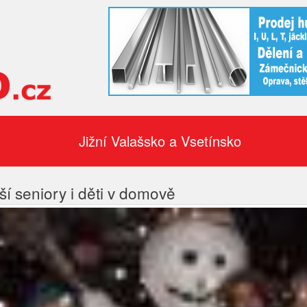
Jižní Valašsko a Vsetínsko
ší seniory i děti v domově