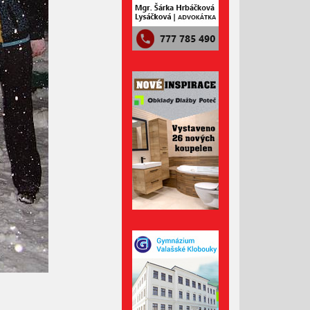
Říjen 2024
Září 2024
Srpen 2024
Červenec 2024
Červen 2024
Květen 2024
Duben 2024
Březen 2024
Únor 2024
Leden 2024
Prosinec 2023
Listopad 2023
Říjen 2023
Září 2023
Srpen 2023