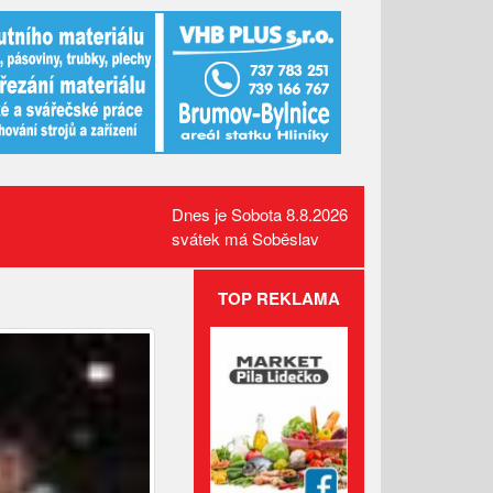
Dnes je Sobota 8.8.2026
svátek má Soběslav
TOP REKLAMA
Požár pole v Lidečku vznikl při
sklizňových pracích. Oheň
zastavili hasiči
Kamerový systém nově dohlíží
na skatepark v Luhačovicích
Přehled kulturních akcí v okolí