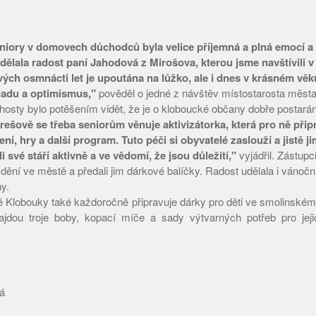
eniory v domovech důchodců byla velice příjemná a plná emocí a
dělala radost paní Jahodová z Mirošova, kterou jsme navštívili 
ých osmnácti let je upoutána na lůžko, ale i dnes v krásném věk
adu a optimismus,"
pověděl o jedné z návštěv místostarosta města
 hosty bylo potěšením vidět, že je o kloboucké občany dobře postará
šově se třeba seniorům věnuje aktivizátorka, která pro ně připr
ní, hry a další program. Tuto péči si obyvatelé zaslouží a jistě 
i své stáří aktivně a ve vědomí, že jsou důležití,"
vyjádřil. Zástupci
dění ve městě a předali jim dárkové balíčky. Radost udělala i vánočn
ny.
 Klobouky také každoročně připravuje dárky pro děti ve smolinské
dou troje boby, kopací míče a sady výtvarných potřeb pro jejic
á