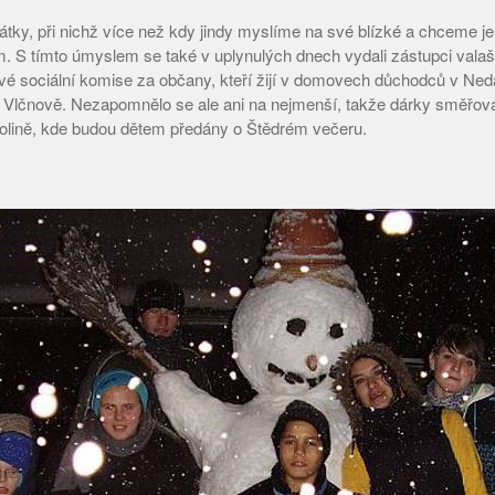
tky, při nichž více než kdy jindy myslíme na své blízké a chceme je
 S tímto úmyslem se také v uplynulých dnech vydali zástupci vala
ové sociální komise za občany, kteří žijí v domovech důchodců v Ne
a Vlčnově. Nezapomnělo se ale ani na nejmenší, takže dárky směřova
lině, kde budou dětem předány o Štědrém večeru.