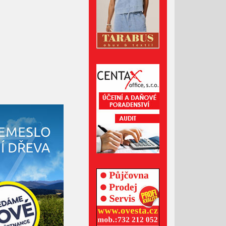
Duben 2022
Březen 2022
Únor 2022
Leden 2022
Prosinec 2021
Listopad 2021
Říjen 2021
Září 2021
Srpen 2021
Červenec 2021
Červen 2021
Květen 2021
Duben 2021
Březen 2021
Únor 2021