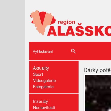
Aktuality
Dárky potě
Sport
Videogalerie
Fotogalerie
Inzeráty
Nemovitosti