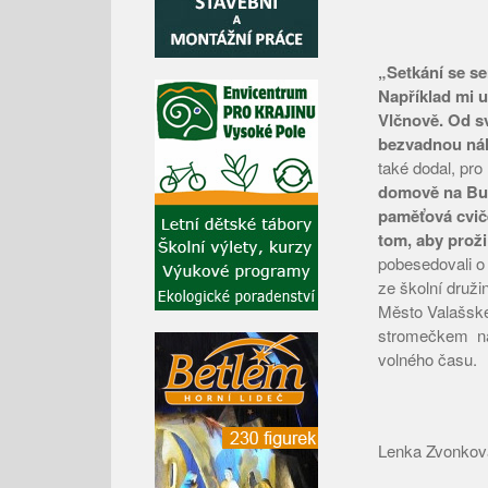
„Setkání se s
Například mi u
Vlčnově. Od sv
bezvadnou nál
také dodal, pro
domově na Bure
paměťová cviče
tom, aby prožil
pobesedovali o 
ze školní druži
Město Valašské
stromečkem naj
volného času.
Lenka Zvonkov