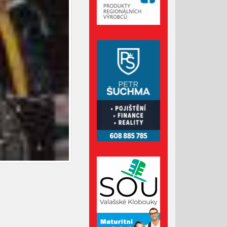
Administrativní budova z
Valašska patří mezi nejlepší
dřevostavby Evropy
Lávka pro pěší za hasičárnou
ve Valašských Kloboukách je
už hotová
Srpen 2026
Červenec 2026
Červen 2026
Květen 2026
Duben 2026
Březen 2026
Únor 2026