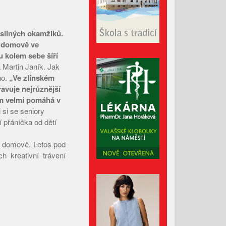
Červenec 2023
Červen 2023
 silných okamžiků.
Květen 2023
v domově ve
Duben 2023
u kolem sebe šíří
 Martin Janík. Jak
Březen 2023
no.
„Ve zlínském
Únor 2023
avuje nejrůznější
Leden 2023
jim velmi pomáhá v
 si se seniory
Prosinec 2022
í přáníčka od dětí
Listopad 2022
Říjen 2022
m domově. Letos pod
h kreativní trávení
Září 2022
Srpen 2022
Červenec 2022
Červen 2022
Květen 2022