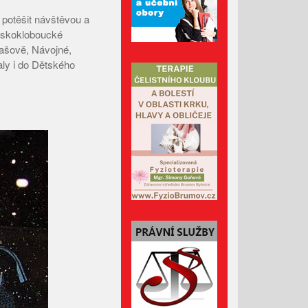
 potěšit návštěvou a
Leden 2026
šskokloboucké
Prosinec 2025
dašově, Návojné,
Listopad 2025
ly i do Dětského
Říjen 2025
Září 2025
Srpen 2025
Červenec 2025
Červen 2025
Květen 2025
Duben 2025
Březen 2025
Únor 2025
Leden 2025
Prosinec 2024
Listopad 2024