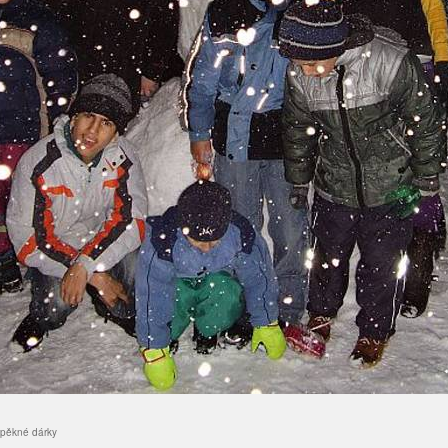
 pěkné dárky