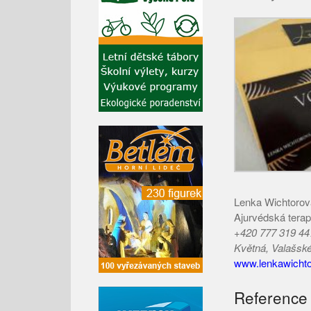
Lenka Wichtorov
Ajurvédská tera
+420 777 319 44
Květná, Valašsk
www.lenkawichto
Reference