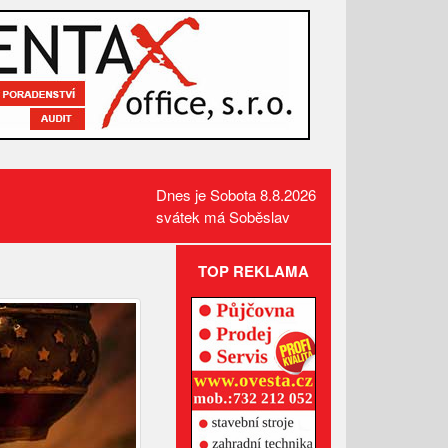
Dnes je Sobota 8.8.2026
svátek má Soběslav
TOP REKLAMA
Požár pole v Lidečku vznikl při
sklizňových pracích. Oheň
zastavili hasiči
Kamerový systém nově dohlíží
na skatepark v Luhačovicích
Přehled kulturních akcí v okolí