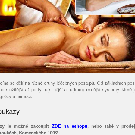
ína se dělí na různé druhy léčebných postupů. Od základních post
 po složitější až po ty nejsilnější a nejkomplexnější systémy, které
agnózy a nemoci.
oukazy
azy je možné zakoupit
ZDE na eshopu
, nebo také v prod
boukách, Komenského 100/3.