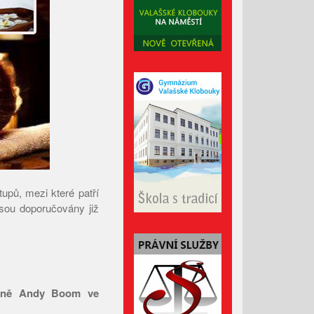
Listopad 2024
Říjen 2024
Září 2024
Srpen 2024
Červenec 2024
Červen 2024
Květen 2024
Duben 2024
Březen 2024
upů, mezi které patří
Únor 2024
 jsou doporučovány již
Leden 2024
Prosinec 2023
Listopad 2023
Říjen 2023
ejně Andy Boom ve
Září 2023