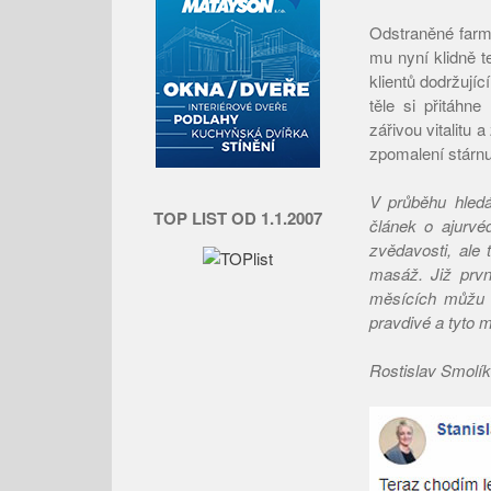
Odstraněné farm
mu nyní klidně 
klientů dodržujíc
těle si přitáhn
zářivou vitalitu
zpomalení stárn
V průběhu hledá
TOP LIST OD 1.1.2007
článek o ajurv
zvědavosti, ale
masáž. Již prvn
měsících můžu ř
pravdivé a tyto 
Rostislav Smolík