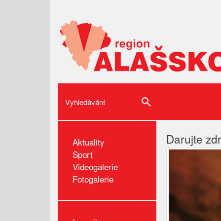
Darujte zd
Aktuality
Sport
Videogalerie
Fotogalerie