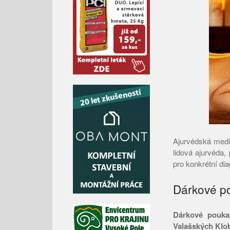
Ajurvédská medic
lidová ajurvéda,
pro konkrétní di
Dárkové p
Dárkové pouk
Valašských Klo