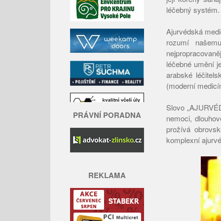
léčebný systém.
Ajurvédská medic
rozumí našemu
nejpropracovaně
léčebné umění j
arabské léčitel
(moderní medicín
Slovo „AJURVÉD
PRÁVNÍ PORADNA
nemoci, dlouhově
prožívá obrovsk
komplexní ajurv
REKLAMA