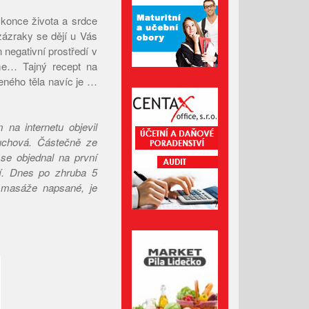
Duben 2022
konce života a srdce
zázraky se dějí u Vás
Březen 2022
 negativní prostředí v
Únor 2022
jme… Tajný recept na
Leden 2022
ného těla navíc je …
Prosinec 2021
Listopad 2021
na internetu objevil
Říjen 2021
uchová. Částečně ze
 se objednal na první
Září 2021
ší. Dnes po zhruba 5
Srpen 2021
é masáže napsané, je
Červenec 2021
Červen 2021
Květen 2021
Duben 2021
Březen 2021
Únor 2021