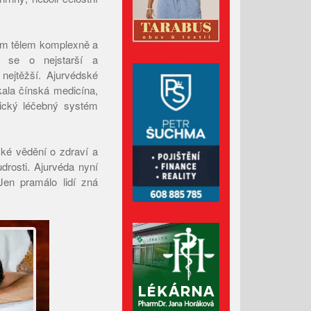
Únor 2026
Leden 2026
ším tělem komplexně a
Prosinec 2025
; se o nejstarší a
Listopad 2025
 nejtěžší. Ajurvédské
kala čínská medicína,
Říjen 2025
tický léčebný systém
Září 2025
Srpen 2025
é vědění o zdraví a
Červenec 2025
drosti. Ajurvéda nyní
Červen 2025
Jen pramálo lidí zná
Květen 2025
Duben 2025
Březen 2025
Únor 2025
Leden 2025
Prosinec 2024