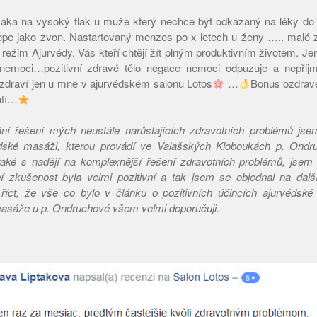
aka na vysoký tlak u muže který nechce být odkázaný na léky do 
tepe jako zvon. Nastartovaný menzes po x letech u ženy ….. malé 
í režim Ajurvédy. Vás kteří chtějí žít plným produktivním životem. Jen
e nemoci…pozitivní zdravé tělo negace nemoci odpuzuje a nepři
 a zdraví jen u mne v ajurvédském salonu Lotos
…
Bonus ozdrave
utí…
ní řešení mých neustále narůstajících zdravotních problémů jsem 
édské masáži, kterou provádí ve Valašských Kloboukách p. Ondr
 také s nadějí na komplexnější řešení zdravotních problémů, jsem
í zkušenost byla velmi pozitivní a tak jsem se objednal na dal
íct, že vše co bylo v článku o pozitivních účincích ajurvédsk
masáže u p. Ondruchové všem velmi doporučuji.