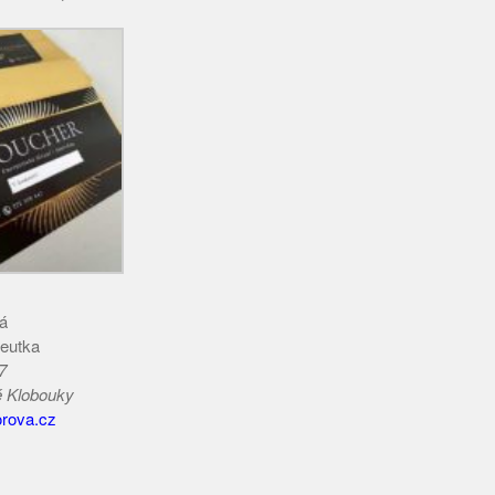
á
peutka
7
é Klobouky
rova.cz