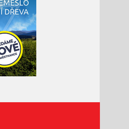
Říjen 2019
Září 2019
Srpen 2019
Červenec 2019
Červen 2019
Květen 2019
Duben 2019
Březen 2019
Únor 2019
Leden 2019
Prosinec 2018
Listopad 2018
Říjen 2018
Září 2018
Srpen 2018