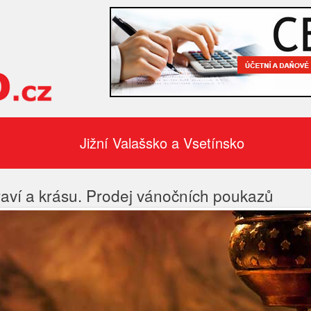
Jižní Valašsko a Vsetínsko
raví a krásu. Prodej vánočních poukazů