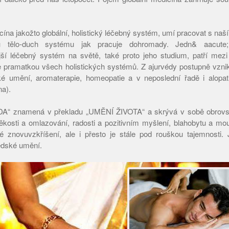
ína jakožto globální, holistický léčebný systém, umí pracovat s na
 tělo-duch systému jak pracuje dohromady. Jedn& aacute
jší léčebný systém na světě, také proto jeho studium, patří mezi
e pramatkou všech holistických systémů. Z ajurvédy postupně vzni
ské umění, aromaterapie, homeopatie a v neposlední řadě i alopa
a).
A“ znamená v překladu „UMĚNÍ ŽIVOTA“ a skrývá v sobě obrovsk
kosti a omlazování, radosti a pozitivním myšlení, blahobytu a mou
é znovuvzkříšení, ale i přesto je stále pod rouškou tajemnosti. 
édské umění.