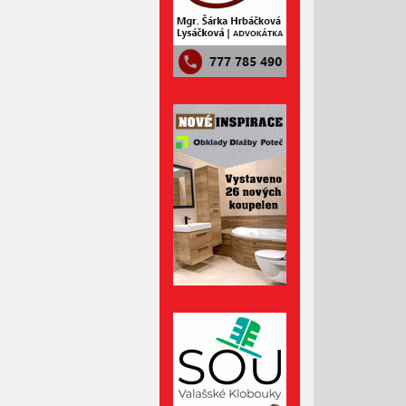
Srpen 2023
Červenec 2023
Červen 2023
Květen 2023
Duben 2023
Březen 2023
Únor 2023
Leden 2023
Prosinec 2022
Listopad 2022
Říjen 2022
Září 2022
Srpen 2022
Červenec 2022
Červen 2022
Květen 2022