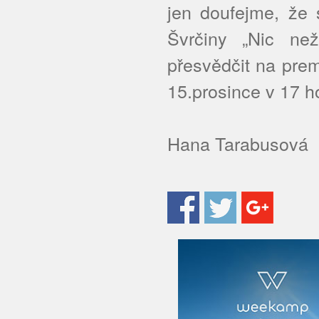
jen doufejme, že 
Švrčiny „Nic n
přesvědčit na pre
15.prosince v 17 
Hana Tarabusová