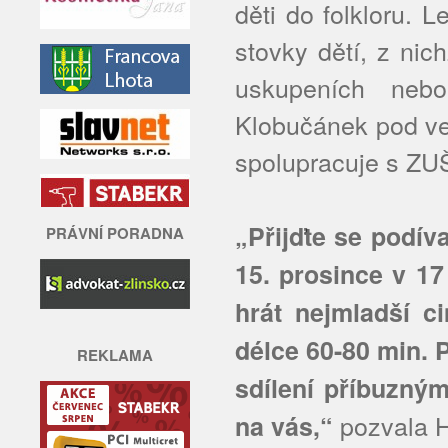
děti do folkloru. 
stovky dětí, z nic
uskupeních nebo
Klobučánek pod v
spolupracuje s ZU
„Přijďte se podív
PRÁVNÍ PORADNA
15. prosince v 1
hrát nejmladší c
délce 60-80 min. 
REKLAMA
sdílení příbuzný
pozvala H
na vás,“