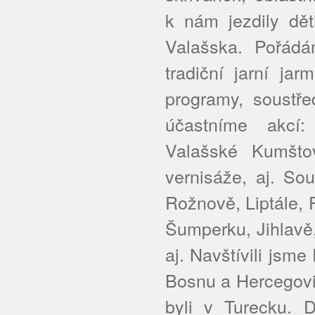
k nám jezdily dět
Valašska. Pořádá
tradiční jarní ja
programy, soustř
účastníme akcí
Valašské Kumšto
vernisáže, aj. So
Rožnově, Liptále, 
Šumperku, Jihlavě
aj. Navštívili jsme
Bosnu a Hercegovi
byli v Turecku. D