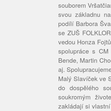
souborem Vršatčia
svou základnu n
podílí Barbora Šv
se ZUŠ FOLKLORIK
vedou Honza Fojtů
spolupráce s CM C
Bende, Martin Cho
aj. Spolupracujem
Malý Slavíček ve S
do dospělého so
soukromým živote
zakládají si vlastn