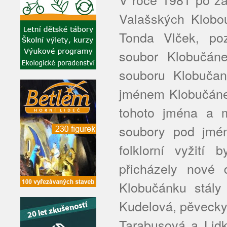
Valašských Klobo
Tonda Vlček, poz
soubor Klobučán
souboru Klobučan
jménem Klobučánek
tohoto jména a m
soubory pod jmé
folklorní vyžit
přicházely nové 
Klobučánku stály
Kudelová, pěvecky
Tarabusová a Lid