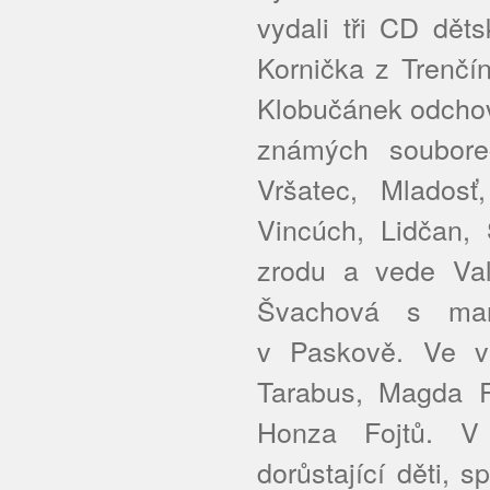
vydali tři CD dět
Kornička z Trenčí
Klobučánek odchov
známých soubore
Vršatec, Mlados
Vincúch, Lidčan, 
zrodu a vede Val
Švachová s man
v Paskově. Ve ve
Tarabus, Magda R
Honza Fojtů. V
dorůstající děti,