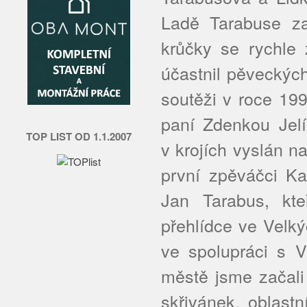
Ladě Tarabuse zač
krůčky se rychle
účastnil pěveckých
soutěži v roce 19
paní Zdenkou Jelí
TOP LIST OD 1.1.2007
v krojích vyslán na
první zpěváčci K
Jan Tarabus, kteř
přehlídce ve Velk
ve spolupráci s 
městě jsme začali
skřivánek, oblast