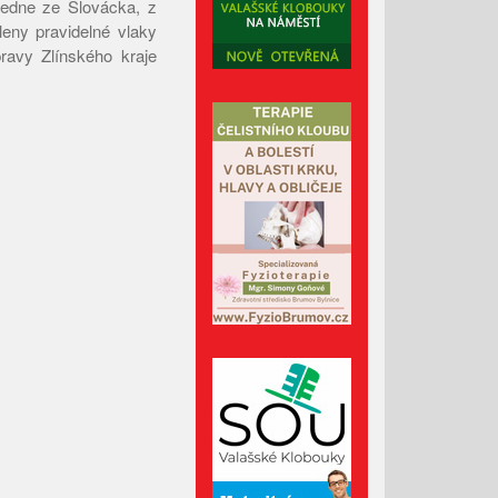
ledne ze Slovácka, z
Červenec 2023
leny pravidelné vlaky
pravy Zlínského kraje
Červen 2023
Květen 2023
Duben 2023
Březen 2023
Únor 2023
Leden 2023
Prosinec 2022
Listopad 2022
Říjen 2022
Září 2022
Srpen 2022
Červenec 2022
Červen 2022
Květen 2022