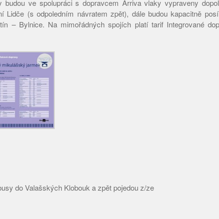
 budou ve spolupráci s dopravcem Arriva vlaky vypraveny dopo
ní Lidče (s odpoledním návratem zpět), dále budou kapacitně posí
tín – Bylnice. Na mimořádných spojích platí tarif Integrované do
usy do Valašských Klobouk a zpět pojedou z/ze