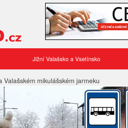
Jižní Valašsko a Vsetínsko
a Valašském mikulášském jarmeku