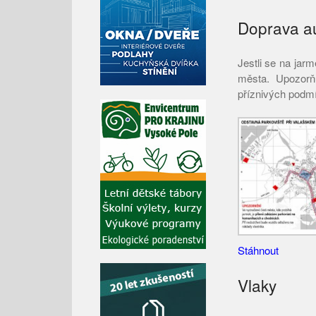
Doprava a
Jestli se na jar
města. Upozorň
příznivých podmí
Stáhnout
Vlaky