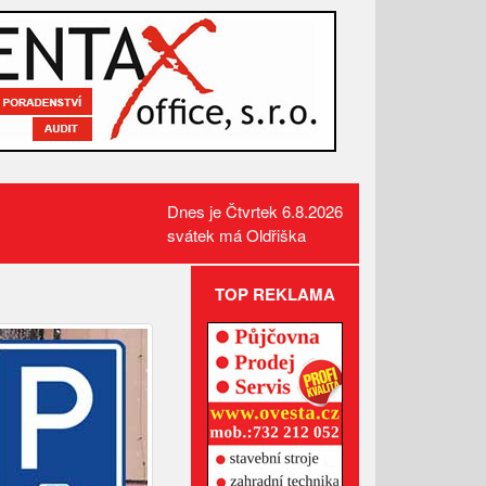
Dnes je Čtvrtek 6.8.2026
svátek má Oldřiška
TOP REKLAMA
Administrativní budova z
Valašska patří mezi nejlepší
dřevostavby Evropy
Lávka pro pěší za hasičárnou
ve Valašských Kloboukách je
už hotová