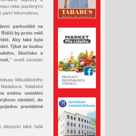
Únor 2026
presu nebo posílenými
Leden 2026
ý parní lokomotivou.
Prosinec 2025
avní parkoviště na
Listopad 2025
Řidiči by proto měli
Říjen 2025
iště. Aby také byla
vání. Týkat se budou
Září 2025
ského, Sbořisko a
Srpen 2025
nost,“
uvedl Jaroslav
Červenec 2025
Červen 2025
autobusy Mikulášského
Květen 2025
, Nedašova, Valašské
Duben 2025
na změnu umístění
arykovo náměstí, do
Březen 2025
pojedou pravidelné
Únor 2025
Leden 2025
 dispozici také řada
Prosinec 2024