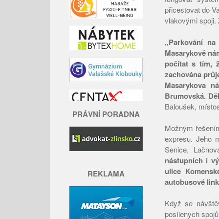
přicestovat do V
vlakovými spoji.
„Parkování na 
Masarykově námě
počítat s tím,
zachována průje
Masarykova ná
Brumovská. Děk
Baloušek, místo
PRÁVNÍ PORADNA
Možným řešením p
expresu. Jeho m
Senice, Lačnov
nástupních i v
ulice Komenské
REKLAMA
autobusové link
Když se návštěv
posílených spojů