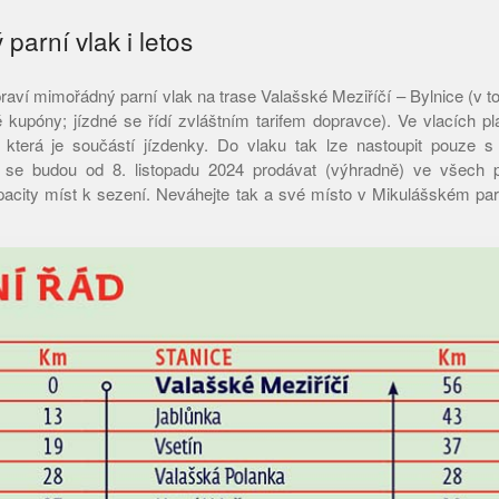
parní vlak i letos
aví mimořádný parní vlak na trase Valašské Meziříčí – Bylnice (v tom
kupóny; jízdné se řídí zvláštním tarifem dopravce). Ve vlacích pl
 která je součástí jízdenky. Do vlaku tak lze nastoupit pouze
é se budou od 8. listopadu 2024 prodávat (výhradně) ve všech
acity míst k sezení. Neváhejte tak a své místo v Mikulášském parn