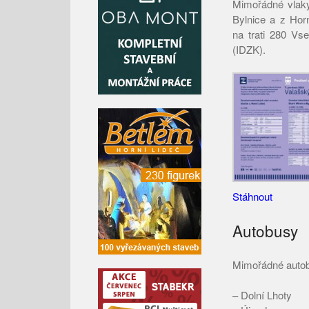
Mimořádné vlaky
Bylnice a z Hor
na trati 280 Vse
(IDZK).
Stáhnout
Autobusy
Mimořádné autob
– Dolní Lhoty