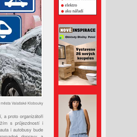
Celní správa varuje před
podvodnými e-maily
Desatero pro horké dny
Před 50 lety otřásla Valašskem
vražda dvou stopařek
Srpen 2026
Červenec 2026
Červen 2026
iv města Valašské Klobouky
Květen 2026
 a proto organizátoři
Duben 2026
ížím s průjezdností i
auta i autobusy bude
Březen 2026
 hromadné dopravy a