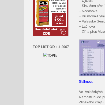
– Újezda
– Slavičína přes
– Nedašova
– Brumova-Bylni
– Valašské Senic
– Lačnova
– Zlína přes Viz
TOP LIST OD 1.1.2007
Stáhnout
Ve Valašských 
Náměstí bude pr
Zlínského kraje 