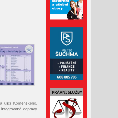
Duben 2022
Březen 2022
Únor 2022
Leden 2022
Prosinec 2021
Listopad 2021
Říjen 2021
Září 2021
Srpen 2021
Červenec 2021
Červen 2021
Květen 2021
Duben 2021
a ulici Komenského.
Březen 2021
 Integrované dopravy
Únor 2021