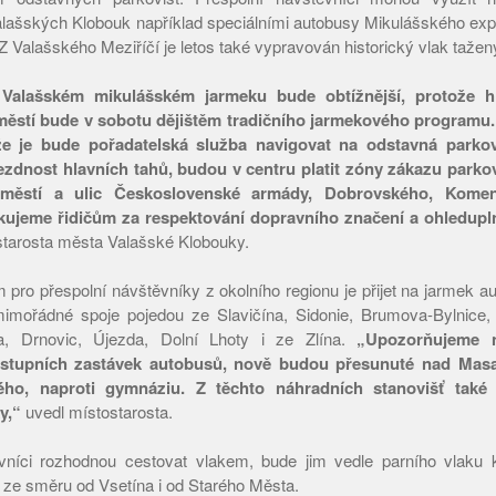
alašských Klobouk například speciálními autobusy Mikulášského ex
 Z Valašského Meziříčí je letos také vypravován historický vlak tažen
Valašském mikulášském jarmeku bude obtížnější, protože hl
stí bude v sobotu dějištěm tradičního jarmekového programu. 
 že je bude pořadatelská služba navigovat na odstavná parkov
zdnost hlavních tahů, budou v centru platit zóny zákazu parko
městí a ulic Československé armády, Dobrovského, Komen
ujeme řidičům za respektování dopravního značení a ohledupl
starosta města Valašské Klobouky.
ro přespolní návštěvníky z okolního regionu je přijet na jarmek 
imořádné spoje pojedou ze Slavičína, Sidonie, Brumova-Bylnice
a, Drnovic, Újezda, Dolní Lhoty i ze Zlína.
„Upozorňujeme 
ýstupních zastávek autobusů, nově budou přesunuté nad Mas
ho, naproti gymnáziu. Z těchto náhradních stanovišť také 
y,“
uvedl místostarosta.
níci rozhodnou cestovat vlakem, bude jim vedle parního vlaku k
 ze směru od Vsetína i od Starého Města.