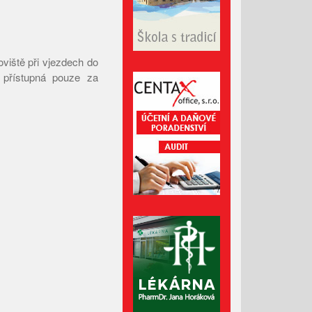
Listopad 2024
Říjen 2024
Září 2024
oviště při vjezdech do
Srpen 2024
 přístupná pouze za
Červenec 2024
Červen 2024
Květen 2024
Duben 2024
Březen 2024
Únor 2024
Leden 2024
Prosinec 2023
Listopad 2023
Říjen 2023
Září 2023
Srpen 2023