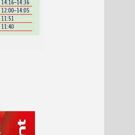
Říjen 2019
Září 2019
Srpen 2019
Červenec 2019
Červen 2019
Květen 2019
Duben 2019
Březen 2019
Únor 2019
Leden 2019
Prosinec 2018
Listopad 2018
Říjen 2018
Září 2018
Srpen 2018
Červenec 2018