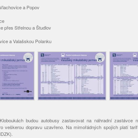
 Vlachovice a Popov
ce
e přes Střelnou a Študlov
ovice a Valašskou Polanku
Kloboukách budou autobusy zastavovat na náhradní zastávce n
o veškerou dopravu uzavřeno. Na mimořádných spojích platí tarif
(IDZK).