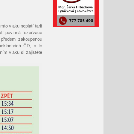
Leden 2021
Prosinec 2020
Listopad 2020
to vlaku neplatí tarif
Říjen 2020
atí povinná rezervace
 s předem zakoupenou
Září 2020
 pokladnách ČD, a to
Srpen 2020
ím vlaku si zajistěte
Červenec 2020
Červen 2020
Květen 2020
Duben 2020
Březen 2020
Únor 2020
Leden 2020
Prosinec 2019
Listopad 2019