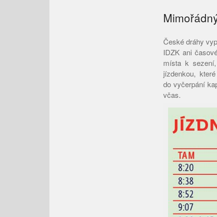
Mimořádný 
České dráhy vypr
IDZK ani časové 
místa k sezení,
jízdenkou, kter
do vyčerpání kap
včas.