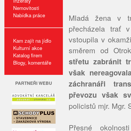
Inzeráty
Nemovitosti
Nabídka práce
Mladá žena v t
přecházela trať 
vstoupila v okamži
Kam zajít na jídlo
Kulturní akce
směrem od Otrok
Katalog firem
střetu zabránit 
Blogy, komentáře
však nereagovala
záchranáři tra
PARTNEŘI WEBU
převozu však sv
policistů mjr. Mgr
Přesné okolnosti 