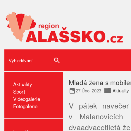
Mladá žena s mobilem 
Aktuality
date_range
featured_play_list
27.Úno, 2023
Aktuality
Sport
Videogalerie
V pátek navečer 
Fotogalerie
v Malenovicích 
dvaadvacetiletá že