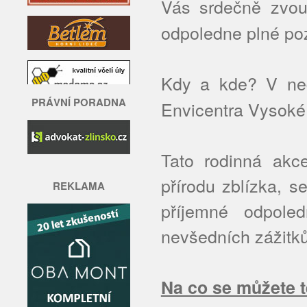
Vás srdečně zvo
odpoledne plné poz
Kdy a kde? V ne
PRÁVNÍ PORADNA
Envicentra Vysoké
Tato rodinná akc
přírodu zblízka, se
REKLAMA
příjemné odpole
nevšedních zážitků
Na co se můžete t