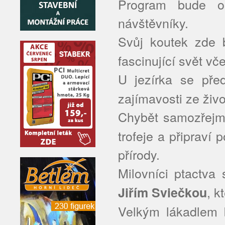
Program bude o
návštěvníky.
Svůj koutek zde 
fascinující svět vč
U jezírka se pře
zajímavosti ze živo
Chybět samozřej
trofeje a připraví
přírody.
Milovníci ptactva
, k
Jiřím Sviečkou
Velkým lákadlem