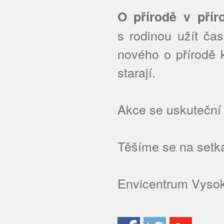
O přírodě v přír
s rodinou užít ča
nového o přírodě k
starají.
Akce se uskuteční
Těšíme se na setkán
Envicentrum Vyso