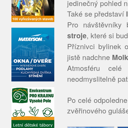
jedinečný pohled na
Také se představí
Pro návštěvníky
, které si bu
stroje
Příznivci bylinek
jistě nadchne
Molk
Atmosféru cel
neodmyslitelně pat
Po celé odpoledne
zvěřinového guláš