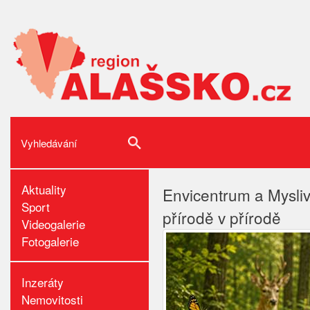
Aktuality
Envicentrum a Mysli
Sport
přírodě v přírodě
Videogalerie
Fotogalerie
Inzeráty
Nemovitosti