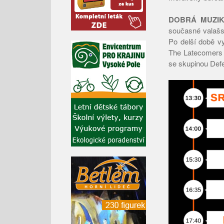
DOBRÁ MUZI
současné valašsk
Po delší době vy
The Latecomers 
se skupinou Defe