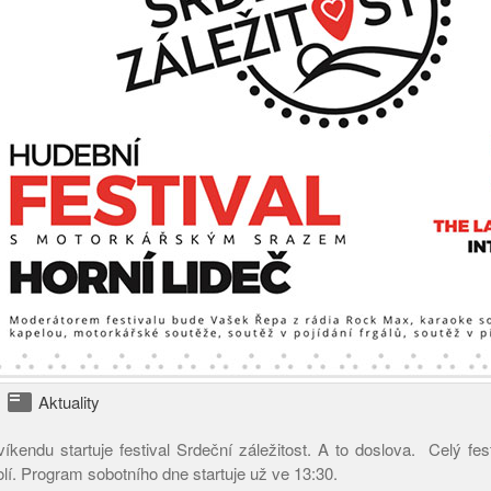
featured_play_list
Aktuality
víkendu startuje festival Srdeční záležitost. A to doslova. Celý fe
lí. Program sobotního dne startuje už ve 13:30.