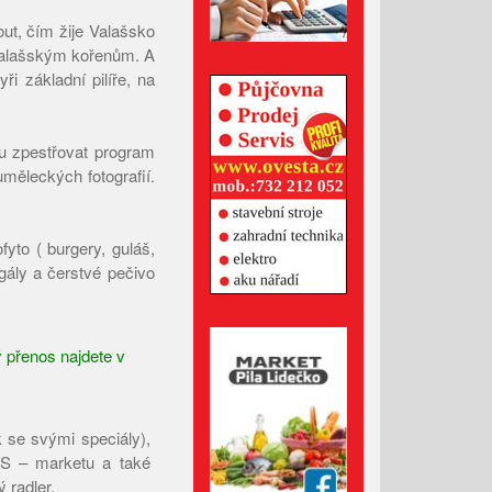
Březen 2026
ut, čím žije Valašsko
Únor 2026
 valašským kořenům. A
Leden 2026
yři základní pilíře, na
Prosinec 2025
Listopad 2025
ou zpestřovat program
Říjen 2025
uměleckých fotografií.
Září 2025
Srpen 2025
yto ( burgery, guláš,
Červenec 2025
rgály a čerstvé pečivo
Červen 2025
Květen 2025
ý přenos najdete v
Duben 2025
Březen 2025
Únor 2025
 se svými speciály),
Leden 2025
z S – marketu a také
 radler.
Prosinec 2024