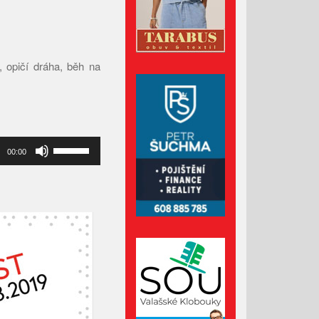
Květen 2022
Duben 2022
Březen 2022
 opičí dráha, běh na
Únor 2022
Leden 2022
Prosinec 2021
Listopad 2021
Použitím
00:00
Říjen 2021
šipek
nahoru/dolů
Září 2021
zvýšíte
Srpen 2021
nebo
Červenec 2021
snížíte
úroveň
Červen 2021
hlasitosti.
Květen 2021
Duben 2021
Březen 2021