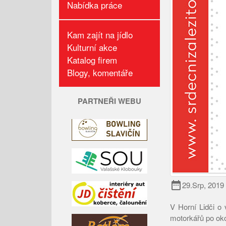
Nabídka práce
Kam zajít na jídlo
Kulturní akce
Katalog firem
Blogy, komentáře
PARTNEŘI WEBU
date_range
29.Srp, 2019
V Horní Lidči o 
motorkářů po oko