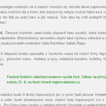
nostalgie vztahující se k časům minulým by neměla dávat zapomeno
ráce místních lidí a firem, bez kterých by nebylo možné hlásit se k
 tito lidé po práci baví a jak relaxují. Tuto ideu by měli podepřít čt
taví:
VA
. Členové místního Jawa klubu připravili řadu soutěží, které bud
é odpoledne. Motorkářskou atmosféru doplní také výstava veteránů a 
m bude provádět moderátor rádia RockMax Vašek Řepa.
K dispozici budou speciality z hovězího masa od místní firmy Agrof
aj.), grilované maso, klobásy a sýry, valašská kyselice, koláčky, f
na.
Festival Srdeční záležitost budeme vysílat živě. Odkaz na přím
sobotu 31. 8. na titulní straně regionvalassko.cz
nabídce bude 9 druhů čepovaných piv (v prvé řadě pivovar Hrádek
 a cider, bude představena nová, vlastní řada čepovaných vín 
 Pro čistou hlavu budou v nabídce domácí limonády a nealkoholický