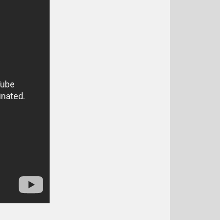
Listopad 2019
Říjen 2019
Září 2019
Srpen 2019
Červenec 2019
Červen 2019
Květen 2019
Duben 2019
Březen 2019
Únor 2019
Leden 2019
Prosinec 2018
Listopad 2018
Říjen 2018
Září 2018
Srpen 2018