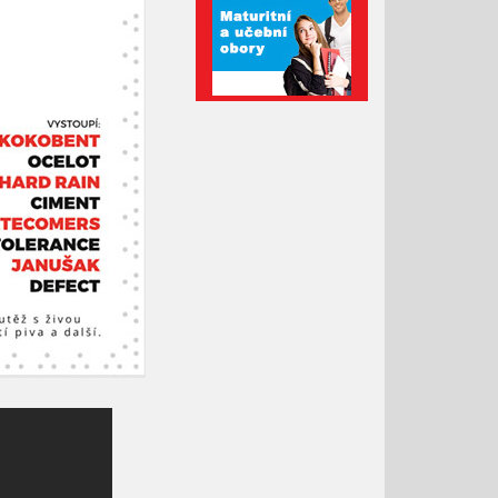
Únor 2021
Leden 2021
Prosinec 2020
Listopad 2020
Říjen 2020
Září 2020
Srpen 2020
Červenec 2020
Červen 2020
Květen 2020
Duben 2020
Březen 2020
Únor 2020
Leden 2020
Prosinec 2019