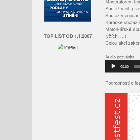
Moderátorem fes
Soutěž v pití piv
Soutěž v pojídání
Karaoke soutěž 
Motorkářské sou
TOP LIST OD 1.1.2007
lyžích, …)
Celou akci zakon
Audio pozvánka
00:00
Podrobnosti o fe