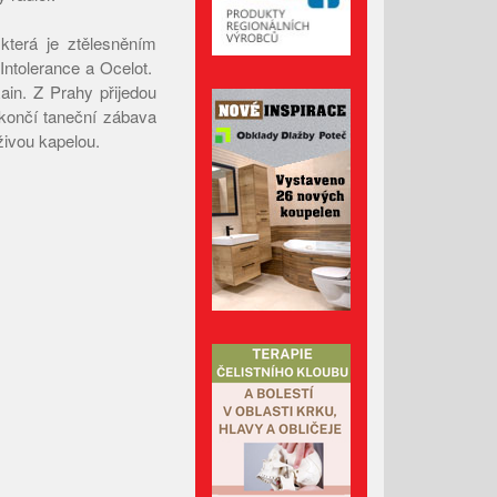
Listopad 2024
která je ztělesněním
Říjen 2024
Intolerance a Ocelot.
ain. Z Prahy přijedou
Září 2024
akončí taneční zábava
Srpen 2024
živou kapelou.
Červenec 2024
Červen 2024
Květen 2024
Duben 2024
Březen 2024
Únor 2024
Leden 2024
Prosinec 2023
Listopad 2023
Říjen 2023
Září 2023