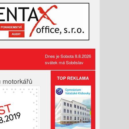
Dnes je Sobota 8.8.2026
svátek má Soběslav
TOP REKLAMA
ou motorkářů
Požár pole v Lidečku vznikl při
sklizňových pracích. Oheň
zastavili hasiči
Kamerový systém nově dohlíží
na skatepark v Luhačovicích