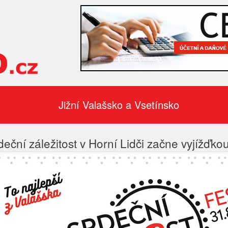
Jižní Valašsko a Vsetínsko
deční záležitost v Horní Lidči začne vyjížďk