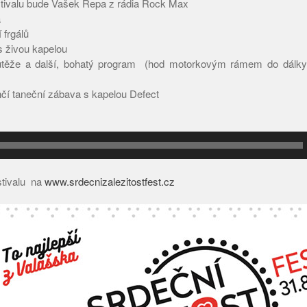
tivalu bude Vašek Řepa z rádia Rock Max
a
 frgálů
s živou kapelou
těže a další, bohatý program (hod motorkovým rámem do dálky,
čí taneční zábava s kapelou Defect
stivalu na
www.srdecnizalezitostfest.cz