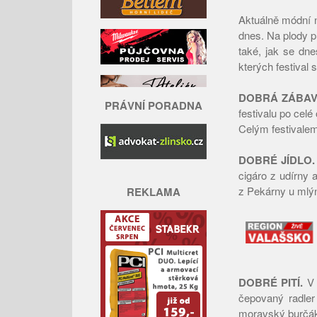
Aktuálně módní 
dnes. Na plody p
také, jak se dnes
kterých festival s
DOBRÁ ZÁBA
PRÁVNÍ PORADNA
festivalu po cel
Celým festivale
DOBRÉ JÍDLO.
cigáro z udírny 
z Pekárny u mlý
REKLAMA
DOBRÉ PITÍ.
V 
čepovaný radler
moravský burčák.