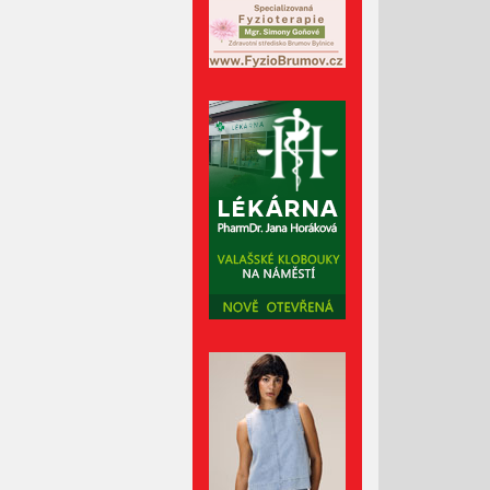
Srpen 2023
Červenec 2023
Červen 2023
Květen 2023
Duben 2023
Březen 2023
Únor 2023
Leden 2023
Prosinec 2022
Listopad 2022
Říjen 2022
Září 2022
Srpen 2022
Červenec 2022
Červen 2022