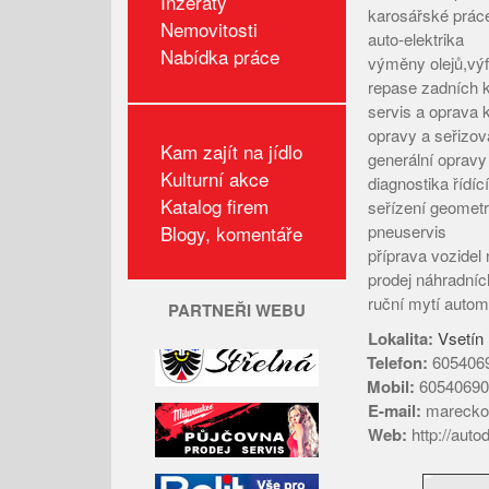
Inzeráty
karosářské prác
Nemovitosti
auto-elektrika
Nabídka práce
výměny olejů,výf
repase zadních 
servis a oprava k
opravy a seřizov
Kam zajít na jídlo
generální oprav
Kulturní akce
diagnostika řídíc
Katalog firem
seřízení geometr
Blogy, komentáře
pneuservis
příprava vozidel 
prodej náhradníc
ruční mytí autom
PARTNEŘI WEBU
Lokalita:
Vsetín
Telefon:
605406
Mobil:
60540690
E-mail:
marecko
Web:
http://aut