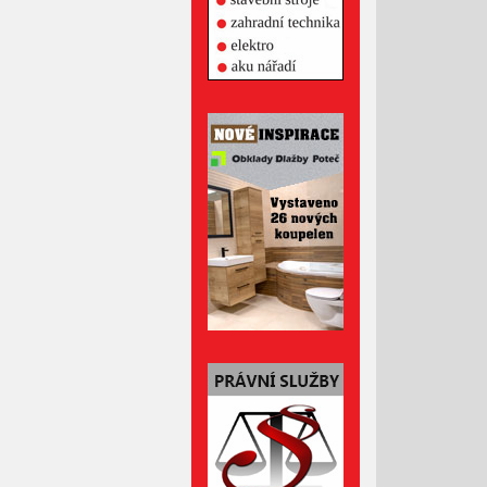
Březen 2022
Únor 2022
Leden 2022
Prosinec 2021
Listopad 2021
Říjen 2021
Září 2021
Srpen 2021
Červenec 2021
Červen 2021
Květen 2021
Duben 2021
Březen 2021
Únor 2021
Leden 2021