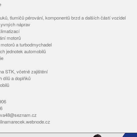
e
uků, tlumičů pérování, komponentů brzd a dalších částí vozidel
kyvných náprav
limatizací
ání motorů
y motorů a turbodmychadel
ích jednotek automobilů
ie
na STK, včetně zajištění
h dílů a doplňků
obilů
906
6
va48@seznam.cz
odilnamarecek.webnode.cz