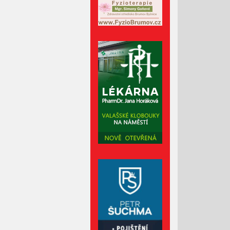
Říjen 2024
Září 2024
Srpen 2024
Červenec 2024
Červen 2024
Květen 2024
Duben 2024
Březen 2024
Únor 2024
Leden 2024
Prosinec 2023
Listopad 2023
Říjen 2023
Září 2023
Srpen 2023
Červenec 2023