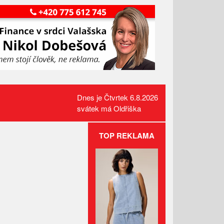
Dnes je Čtvrtek 6.8.2026
svátek má Oldřiška
TOP REKLAMA
Administrativní budova z
Valašska patří mezi nejlepší
dřevostavby Evropy
Lávka pro pěší za hasičárnou
ve Valašských Kloboukách je
už hotová
Celní správa varuje před