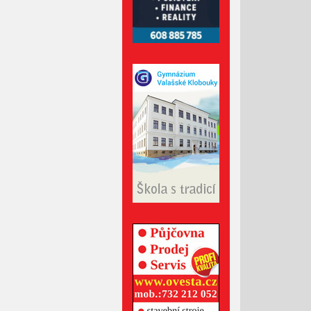
Červen 2023
Květen 2023
Duben 2023
Březen 2023
Únor 2023
Leden 2023
Prosinec 2022
Listopad 2022
Říjen 2022
Září 2022
Srpen 2022
Červenec 2022
Červen 2022
Květen 2022
Duben 2022