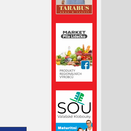
podvodnými e-maily
Desatero pro horké dny
Před 50 lety otřásla Valašskem
vražda dvou stopařek
Srpen 2026
Červenec 2026
Červen 2026
Květen 2026
Duben 2026
Březen 2026
Únor 2026