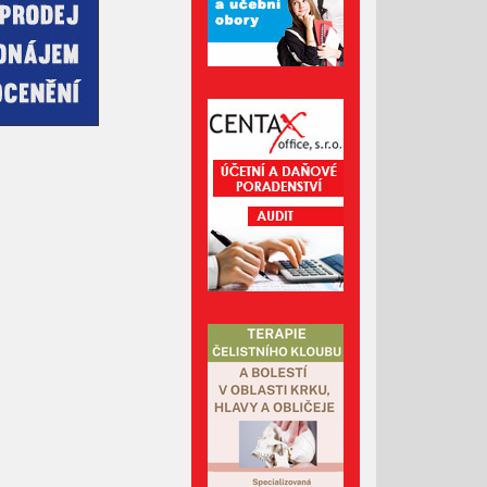
Leden 2026
Prosinec 2025
Listopad 2025
Říjen 2025
Září 2025
Srpen 2025
Červenec 2025
Červen 2025
Květen 2025
Duben 2025
Březen 2025
Únor 2025
Leden 2025
Prosinec 2024
Listopad 2024