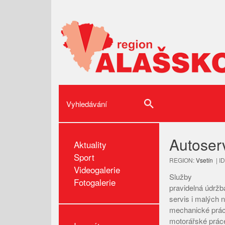
Autoser
Aktuality
Sport
REGION:
Vsetín
| I
Videogalerie
Služby
Fotogalerie
pravidelná údržb
servis i malých 
mechanické prá
motorářské prác