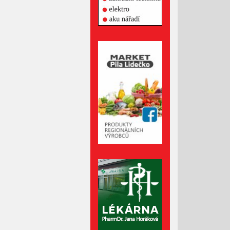
Říjen 2024
Září 2024
Srpen 2024
Červenec 2024
Červen 2024
Květen 2024
Duben 2024
Březen 2024
Únor 2024
Leden 2024
Prosinec 2023
Listopad 2023
Říjen 2023
Září 2023
Srpen 2023