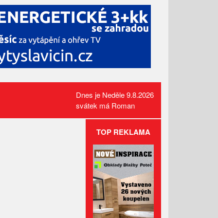
Dnes je Neděle 9.8.2026
svátek má Roman
TOP REKLAMA
V Beskydech přibylo vlků i rysů.
Medvědi zůstávají na
Slovensku
Požár pole v Lidečku vznikl při
sklizňových pracích. Oheň
zastavili hasiči
Kamerový systém nově dohlíží