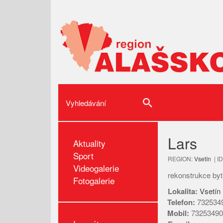
Lars
Aktuality
Sport
REGION:
Vsetín
| I
Videogalerie
rekonstrukce by
Fotogalerie
Lokalita:
Vsetín
Telefon:
732534
Mobil:
73253490