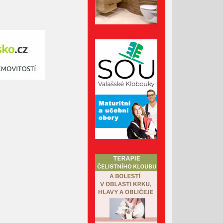
na skatepark v Luhačovicích
Přehled kulturních akcí v okolí
Administrativní budova z
Valašska patří mezi nejlepší
dřevostavby Evropy
Srpen 2026
Červenec 2026
Červen 2026
Květen 2026
Duben 2026
Březen 2026
Únor 2026