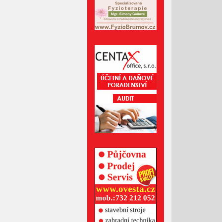
Leden 2026
Prosinec 2025
Listopad 2025
Říjen 2025
Září 2025
Srpen 2025
Červenec 2025
Červen 2025
Květen 2025
Duben 2025
Březen 2025
Únor 2025
Leden 2025
Prosinec 2024
Listopad 2024