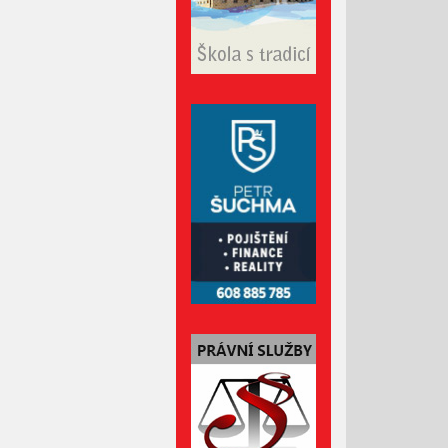
Duben 2022
Březen 2022
Únor 2022
Leden 2022
Prosinec 2021
Listopad 2021
Říjen 2021
Září 2021
Srpen 2021
Červenec 2021
Červen 2021
Květen 2021
Duben 2021
Březen 2021
Únor 2021