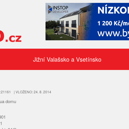
Jižní Valašsko a Vsetínsko
D:21161
| VLOŽENO: 24. 8. 2014
tua domu
901
1