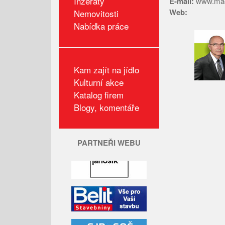
Inzeráty
E-mail:
www.mac
Web:
Nemovitosti
Nabídka práce
Kam zajít na jídlo
Kulturní akce
Katalog firem
Blogy, komentáře
PARTNEŘI WEBU