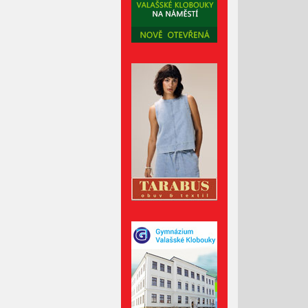
Červenec 2023
Červen 2023
Květen 2023
Duben 2023
Březen 2023
Únor 2023
Leden 2023
Prosinec 2022
Listopad 2022
Říjen 2022
Září 2022
Srpen 2022
Červenec 2022
Červen 2022
Květen 2022