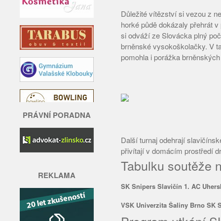
Důležité vítězství si vezou z 
horké půdě dokázaly přehrát v
si odváží ze Slovácka plný poč
brněnské vysokoškolačky. V tab
pomohla i porážka brněnských
PRÁVNÍ PORADNA
Další turnaj odehrají slavičín
přivítají v domácím prostředí d
Tabulku soutěže 
REKLAMA
SK Snipers Slavičín 1. AC Uhers
VSK Univerzita Šaliny Brno SK S