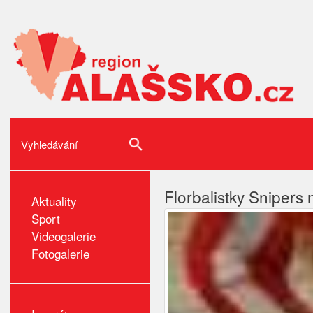
Florbalistky Snipers 
Aktuality
Sport
Videogalerie
Fotogalerie