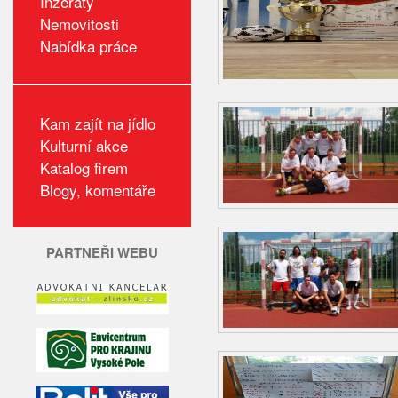
Inzeráty
Nemovitosti
Nabídka práce
Kam zajít na jídlo
Kulturní akce
Katalog firem
Blogy, komentáře
PARTNEŘI WEBU