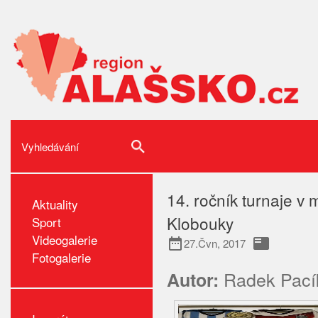
14. ročník turnaje v
Aktuality
Klobouky
Sport
Videogalerie
date_range
featured_play_list
27.Čvn, 2017
Fotogalerie
Radek Pací
Autor: