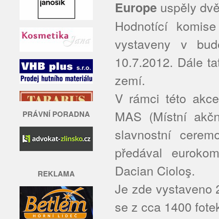
uspěly dvě 
Europe
Hodnotící komise 
vystaveny v bud
10.7.2012. Dále t
zemí.
V rámci této akce
MAS (Místní akčn
PRÁVNÍ PORADNA
slavnostní cerem
předával eurokom
Dacian Cioloş.
REKLAMA
Je zde vystaveno 2
se z cca 1400 fote