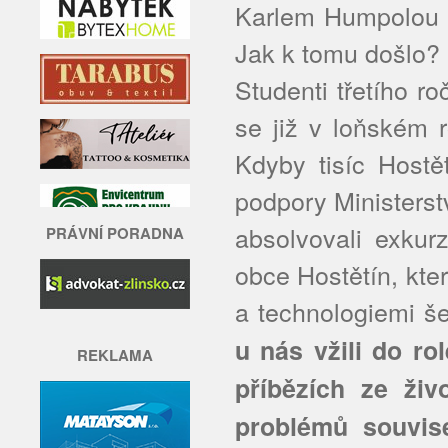
Karlem Humpolou n
Jak k tomu došlo?
Studenti třetího 
se již v loňském r
Kdyby tisíc Hostě
podpory Ministerstv
absolvovali exkur
PRÁVNÍ PORADNA
obce Hostětín, kte
a technologiemi še
u nás vžili do ro
REKLAMA
příbězích ze živ
problémů souvise