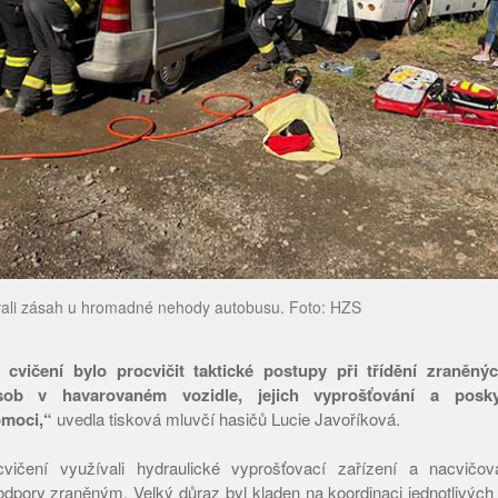
vali zásah u hromadné nehody autobusu. Foto: HZS
 cvičení bylo procvičit taktické postupy při třídění zraně
sob v havarovaném vozidle, jejich vyprošťování a posky
omoci,“
uvedla tisková mluvčí hasičů Lucie Javoříková.
ičení využívali hydraulické vyprošťovací zařízení a nacvičov
dpory zraněným. Velký důraz byl kladen na koordinaci jednotlivých