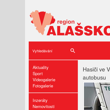
Aktuality
Hasiči ve 
Sport
autobusu
Videogalerie
Fotogalerie
Inzeráty
Nemovitosti