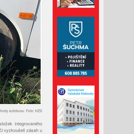
Administrativní budova z
Valašska patří mezi nejlepší
dřevostavby Evropy
Lávka pro pěší za hasičárnou
ve Valašských Kloboukách je
už hotová
Srpen 2026
Červenec 2026
Červen 2026
Květen 2026
ehody autobusu. Foto: HZS
Duben 2026
složek integrovaného
Březen 2026
či vyzkoušeli zásah u