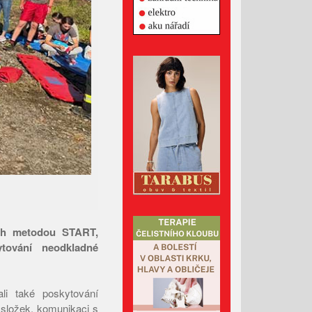
Listopad 2024
Říjen 2024
Září 2024
Srpen 2024
Červenec 2024
Červen 2024
Květen 2024
Duben 2024
Březen 2024
Únor 2024
Leden 2024
Prosinec 2023
ných metodou START,
tování neodkladné
Listopad 2023
Říjen 2023
Září 2023
ali také poskytování
 složek, komunikaci s
Srpen 2023