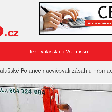
Jižní Valašsko a Vsetínsko
Valašské Polance nacvičovali zásah u hrom