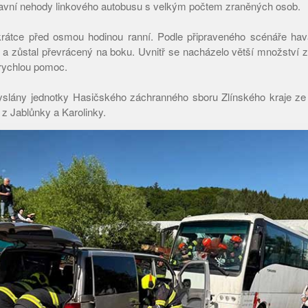
avní nehody linkového autobusu s velkým počtem zraněných osob.
krátce před osmou hodinou ranní. Podle připraveného scénáře ha
 a zůstal převrácený na boku. Uvnitř se nacházelo větší množství z
 rychlou pomoc.
yslány jednotky Hasičského záchranného sboru Zlínského kraje ze 
 z Jablůnky a Karolinky.