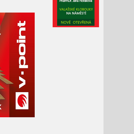
Leden 2021
Prosinec 2020
Listopad 2020
Říjen 2020
Září 2020
Srpen 2020
Červenec 2020
Červen 2020
Květen 2020
Duben 2020
Březen 2020
Únor 2020
Leden 2020
Prosinec 2019
Listopad 2019