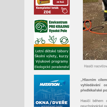
Hasiči nacvičo
„Hlavním cílem
vyhledávání o
předlékařské p
Hasiči během cv
psychologické po