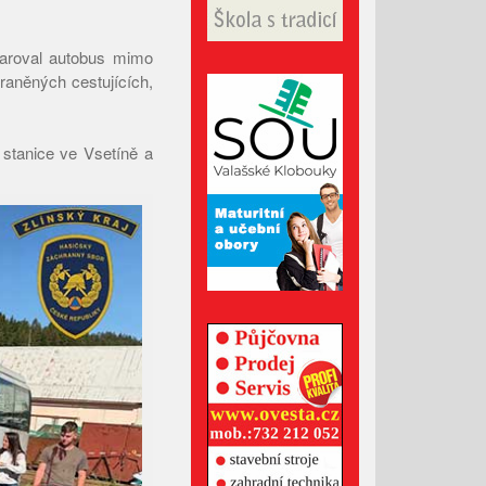
Únor 2026
Leden 2026
varoval autobus mimo
Prosinec 2025
raněných cestujících,
Listopad 2025
Říjen 2025
stanice ve Vsetíně a
Září 2025
Srpen 2025
Červenec 2025
Červen 2025
Květen 2025
Duben 2025
Březen 2025
Únor 2025
Leden 2025
Prosinec 2024