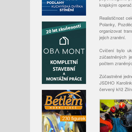
krajským operačn
Realističnost ce
Polanky, Pozdě
organizovat tra
jejich zranění.
Cvičení bylo u
zúčastněných j
počtem zraněnýc
Zúčastněné jedn
JSDHO Karolink
červený kříž Zlín