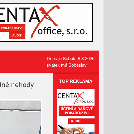
Dnes je Sobota 8.8.2026
svátek má Soběslav
TOP REKLAMA
adné nehody
Požár pole v Lidečku vznikl při
sklizňových pracích. Oheň
zastavili hasiči
Kamerový systém nově dohlíží
na skatepark v Luhačovicích
Přehled kulturních akcí v okolí