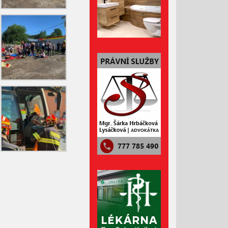
Duben 2022
Březen 2022
Únor 2022
Leden 2022
Prosinec 2021
Listopad 2021
Říjen 2021
Září 2021
Srpen 2021
Červenec 2021
Červen 2021
Květen 2021
Duben 2021
Březen 2021
Únor 2021