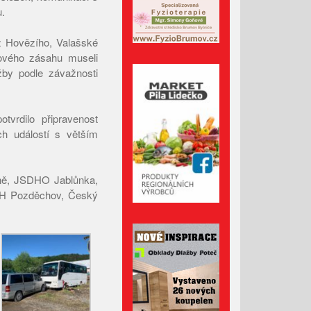
.
Červenec 2023
Červen 2023
 z Hovězího, Valašské
ového zásahu museli
Květen 2023
užby podle závažnosti
Duben 2023
Březen 2023
vrdilo připravenost
Únor 2023
h událostí s větším
Leden 2023
Prosinec 2022
íně, JSDHO Jablůnka,
Listopad 2022
DH Pozděchov, Český
Říjen 2022
Září 2022
Srpen 2022
Červenec 2022
Červen 2022
Květen 2022