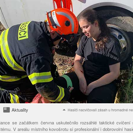
featured_play_list
arrow_drop_up
Aktuality
Hasiči nacvičovali zásah u hromadné n
ance se začátkem června uskutečnilo rozsáhlé taktické cvičení 
ému. V areálu místního kovošrotu si profesionální i dobrovolní hasi