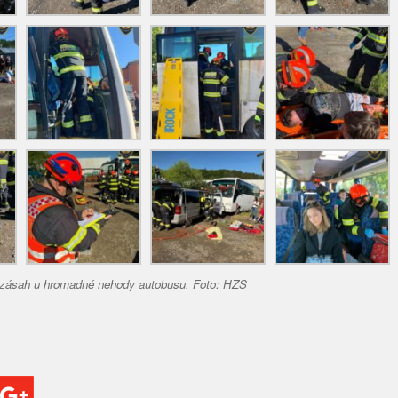
i zásah u hromadné nehody autobusu. Foto: HZS