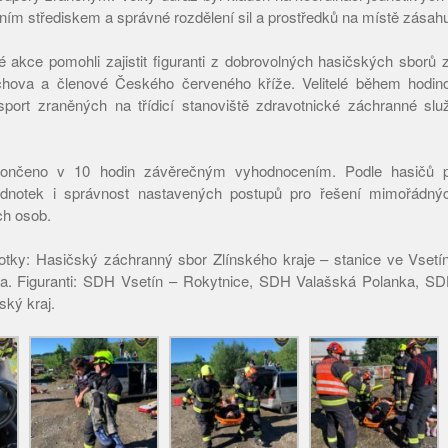
ím střediskem a správné rozdělení sil a prostředků na místě zásahu
lé akce pomohli zajistit figuranti z dobrovolných hasičských sborů
chova a členové Českého červeného kříže. Velitelé během hodin
nsport zraněných na třídicí stanoviště zdravotnické záchranné sl
končeno v 10 hodin závěrečným vyhodnocením. Podle hasičů pot
ednotek i správnost nastavených postupů pro řešení mimořádnýc
h osob.
otky: Hasičský záchranný sbor Zlínského kraje – stanice ve Vset
a. Figuranti: SDH Vsetín – Rokytnice, SDH Valašská Polanka, S
ský kraj.