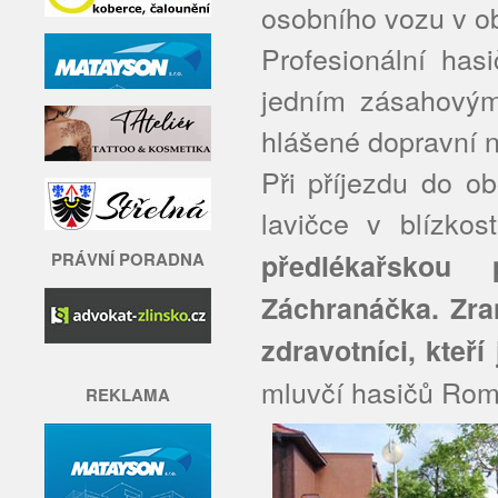
osobního vozu v o
Profesionální has
jedním zásahovým
hlášené dopravní 
Při příjezdu do o
lavičce v blízkos
předlékařskou
PRÁVNÍ PORADNA
Záchranáčka. Zra
zdravotníci, kteř
mluvčí hasičů Rom
REKLAMA