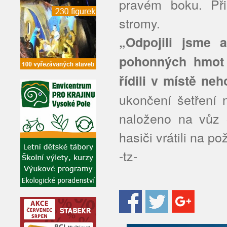
pravém boku. Při
stromy.
„Odpojili jsme au
pohonných hmot 
řídili v místě ne
ukončení šetření 
naloženo na vůz 
hasiči vrátili na po
-tz-