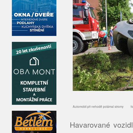
Automobil při nehodě polámal stromy 
Havarované vozid