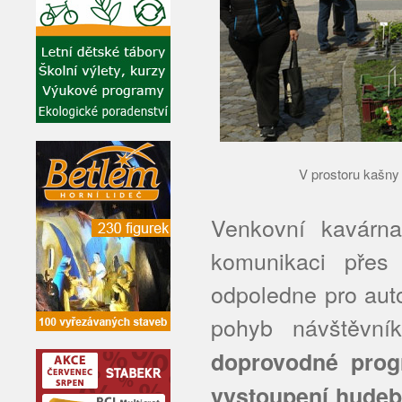
V prostoru kaš
Venkovní kavárna
komunikaci přes
odpoledne pro aut
pohyb návštěvn
doprovodné prog
vystoupení hudebn