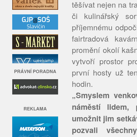
těšívat nejen na t
či kulinářský so
příjemnému odpoči
fairtradová kavá
promění okolí kaš
vytvoří prostor p
první hosty už te
PRÁVNÍ PORADNA
hodin.
„Smyslem venkov
náměstí lidem, 
REKLAMA
umožnit jim setká
pozvali všechn