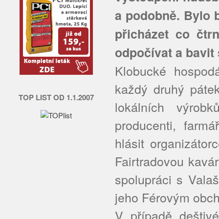
a podobně. Bylo b
přicházet co čtr
odpočívat a bavit 
Klobucké hospodá
každý druhý pátek
TOP LIST OD 1.1.2007
lokálních výrob
producenti, farmá
hlásit organizáto
Fairtradovou kavá
spolupráci s Vala
jeho Férovým obc
V případě deštiv