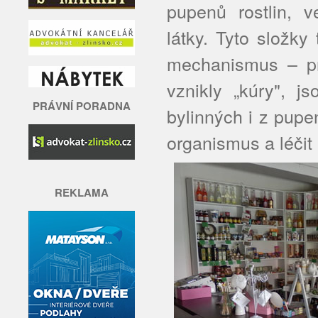
pupenů rostlin, 
látky. Tyto složky
mechanismus – pr
vznikly „kúry", j
PRÁVNÍ PORADNA
bylinných i z pup
organismus a léčit 
REKLAMA