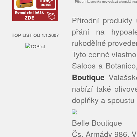
Přírodní kosmetika nevyvolává alergické re
Přírodní produkty 
přání na hypoal
TOP LIST OD 1.1.2007
rukodělné proveden
Tyto cenné vlastno
Saloos a Botanico,
Valašsk
Boutique
nabízí také olivo
doplňky a spoustu 
Belle Boutique
Čs. Armády 986, V