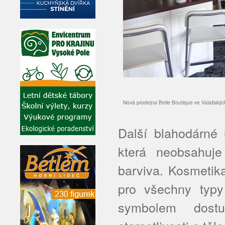
Nová prodejna Belle Boutique ve Valašský
Další blahodárné 
která neobsahuje
barviva. Kosmetik
pro všechny typy
symbolem dostu