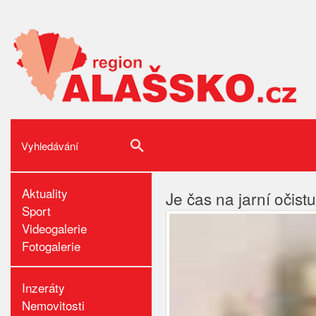
Aktuality
Je čas na jarní očistu
Sport
Videogalerie
Fotogalerie
Inzeráty
Nemovitosti